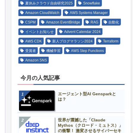
夏休みクラウド自由研究2025
Snowflake
Amazon CloudWatch
AWS Systems Manager
CSPM
Amazon EventBridge
RAG
自動化
イベントお知らせ
Advent Calendar 2024
AWS CDK
新人ブログマラソン2024
Terraform
受賞者
機械学習
AWS Step Functions
Amazon SNS
今月の人気記事
エージェント型AI Gensparkと
は？
世界が震撼した「Claude
Mythos（クロード・ミュトス）」
の衝撃！ 激変させるサイバーセキ