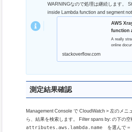
WARNINGなので処理は継続します。 Stack over
inside Lambda function and segment not
AWS Xray
function
A really str
online docum
stackoverflow.com
測定結果確認
Management Console で CloudWatch >
ら、結果を検索します。 Filter spans by
attributes.aws.lambda.name
=
を選んで