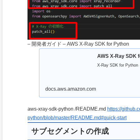
– 開発者ガイド – AWS X-Ray SDK for Python
AWS X-Ray SDK f
X-Ray SDK for P
docs.aws.amazon.com
aws-xray-sdk-python /README.md
https://github
python/blob/master/README.md#quick-start
サブセグメントの作成