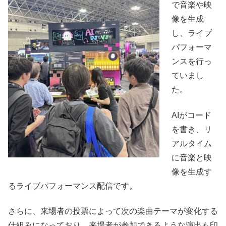
で音楽や映
像を生成
し、ライブ
パフォーマ
ンスを行っ
ていまし
た。
AIがコード
を書き、リ
アルタイム
に音楽と映
像を生成す
るライブパフォーマンス配信です。
さらに、来場者の投票によって次の楽曲テーマが変化する
仕組みになっており、来場者が参加できるような演出も印