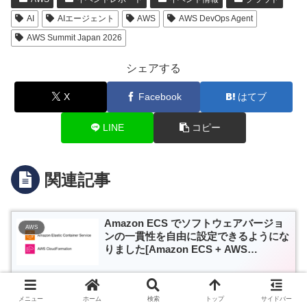
AI
AIエージェント
AWS
AWS DevOps Agent
AWS Summit Japan 2026
シェアする
X
Facebook
はてブ
LINE
コピー
関連記事
Amazon ECS でソフトウェアバージョ
AWS
ンの一貫性を自由に設定できるようにな
りました[Amazon ECS + AWS
CloudFormation]
MackerelでGoogle Cloudを監視してみ
Mackerel
メニュー
ホーム
検索
トップ
サイドバー
た