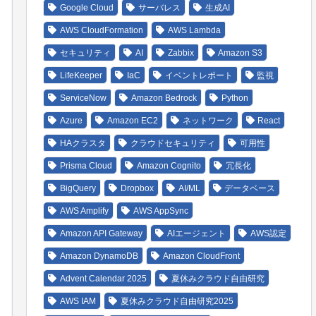
Google Cloud
サーバレス
生成AI
AWS CloudFormation
AWS Lambda
セキュリティ
AI
Zabbix
Amazon S3
LifeKeeper
IaC
イベントレポート
監視
ServiceNow
Amazon Bedrock
Python
Azure
Amazon EC2
ネットワーク
React
HAクラスタ
クラウドセキュリティ
可用性
Prisma Cloud
Amazon Cognito
冗長化
BigQuery
Dropbox
AI/ML
データベース
AWS Amplify
AWS AppSync
Amazon API Gateway
AIエージェント
AWS認定
Amazon DynamoDB
Amazon CloudFront
Advent Calendar 2025
夏休みクラウド自由研究
AWS IAM
夏休みクラウド自由研究2025