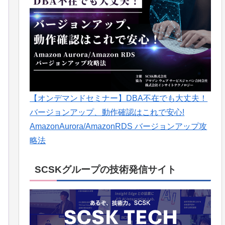
【オンデマンドセミナー】DBA不在でも大丈夫！
バージョンアップ、動作確認はこれで安心!
AmazonAurora/AmazonRDS バージョンアップ攻
略法
SCSKグループの技術発信サイト