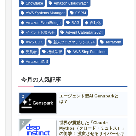
Snowflake
Amazon CloudWatch
AWS Systems Manager
CSPM
Amazon EventBridge
RAG
自動化
イベントお知らせ
Advent Calendar 2024
AWS CDK
新人ブログマラソン2024
Terraform
受賞者
機械学習
AWS Step Functions
Amazon SNS
今月の人気記事
エージェント型AI Gensparkと
は？
世界が震撼した「Claude
Mythos（クロード・ミュトス）」
の衝撃！ 激変させるサイバーセキ