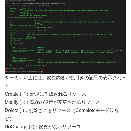
ターミナル上には、変更内容が色付きの記号で表示されま
す。
Create (+)：新規に作成されるリソース
Modify (~)：既存の設定が変更されるリソース
Delete (-)：削除されるリソース（Completeモード時な
ど）
NoChange (=)：変更がないリソース