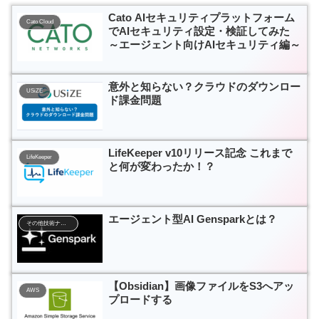
Cato AIセキュリティプラットフォーム
Cato Cloud
でAIセキュリティ設定・検証してみた
～エージェント向けAIセキュリティ編～
意外と知らない？クラウドのダウンロー
USiZE
ド課金問題
LifeKeeper v10リリース記念 これまで
LifeKeeper
と何が変わったか！？
エージェント型AI Gensparkとは？
その他技術ナレッジ
【Obsidian】画像ファイルをS3へアッ
AWS
プロードする