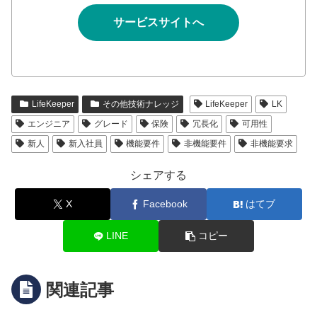
サービスサイトへ
LifeKeeper
その他技術ナレッジ
LifeKeeper
LK
エンジニア
グレード
保険
冗長化
可用性
新人
新入社員
機能要件
非機能要件
非機能要求
シェアする
X
Facebook
はてブ
LINE
コピー
関連記事