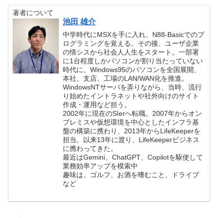
著者について
池田 雄介
中学時代にMSXを手に入れ、N88-Basicでのプ
ログラミングを覚える。その後、ユーザ企業
の情シスから社会人人生をスタート。一部署
に1台程度しかパソコンが割り当たっていない
時代に、Windows95のパソコンを全国展開、
本社、支店、工場のLAN/WAN化を推進。
WindowsNTサーバを弄りながら、当時、流行
り始めたイントラネットや社外向けのサイト
作成・運用など担う。
2002年に現在のSIerへ転職。2007年からオン
プレミスや仮想環境を中心としたインフラ基
盤の構築に携わり、2013年からLifeKeeperを
担当。以来13年に渡り、LifeKeeperビジネス
に携わってきた。
最近はGemini、ChatGPT、Copilotを駆使して
業務効率アップを模索中
趣味は、ゴルフ、お酒を嗜むこと、ドライブ
など