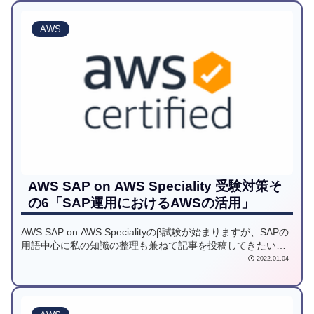
AWS
AWS SAP on AWS Speciality 受験対策そ
の6「SAP運用におけるAWSの活用」
AWS SAP on AWS Specialityのβ試験が始まりますが、SAPの
用語中心に私の知識の整理も兼ねて記事を投稿してきたいと
思います。6回目は、SAP運用におけるAWSサービスの活用を
2022.01.04
ご紹介します。