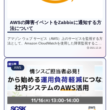
AWSの障害イベントをZabbixに通知する方
法について
アマゾン ウェブ サービス（AWS）上のサービスを監視する方
法として、Amazon CloudWatchを使用した障害監視すること
が一般的ですが、オンプレミス環境で構築したノウハウや使
2021.12.14
い慣れた障害監視ツールを使用されたいと言ったご要件をお
客様から頂きます。今回はAWSで構築したサービスの障害
を、Zabbixで検知させる方法についてご紹介します。
AWS