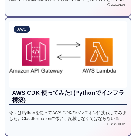
思います。7回目は、受験報告とまとめとして受験してきた感
2022.01.08
想や全体のまとめをご紹介します。
AWS
AWS CDK 使ってみた! (Pythonでインフラ
構築)
今回はPythonを使ってAWS CDKのハンズオンに挑戦してみま
した。Cloudformationの場合、記載しなくてはならない量が
そこそこ多く大変ですがCDKではコード量を抑えながら柔軟
2022.01.07
にAWSリソースを作成できることがわかりました。