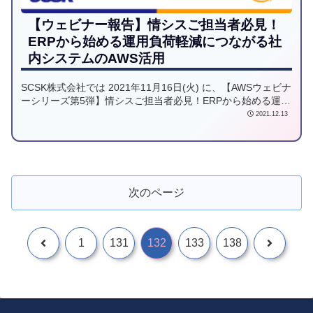
【ウェビナー報告】情シスご担当者必見！
ERPから始める運用負荷軽減につながる社
内システムのAWS活用
SCSK株式会社では 2021年11月16日(火) に、【AWSウェビナ
ーシリーズ第5弾】情シスご担当者必見！ERPから始める運用
負荷軽減につながる社内システムのAWS活用 を、アマゾン ウ
2021.12.13
ェブ サービス ジャパン合同会社(AWS)様と共同でウェビナー
を開催いたしました。当日は多数の方にご参加頂き、ありが
とうございました。
次のページ
1
131
132
133
138