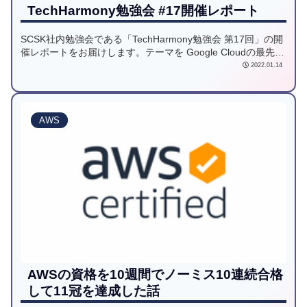
TechHarmony勉強会 #17開催レポート
SCSK社内勉強会である「TechHarmony勉強会 第17回」の開
催レポートをお届けします。テーマを Google Cloudの最先端
ソリューションとしてイベントを開催しました。LT登壇もあ
2022.01.14
り今回も盛況なイベントとなりました。
AWS
AWSの資格を10週間でノーミス10連続合格
して11冠を達成した話