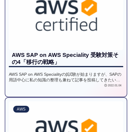
AWS SAP on AWS Speciality 受験対策そ
の4「移行の戦略」
AWS SAP on AWS Specialityのβ試験が始まりますが、SAPの
用語中心に私の知識の整理も兼ねて記事を投稿してきたいと
思います。4回目は、SAP の移行(リフトアップ・マイグレー
2022.01.04
ション)をご紹介します。
AWS