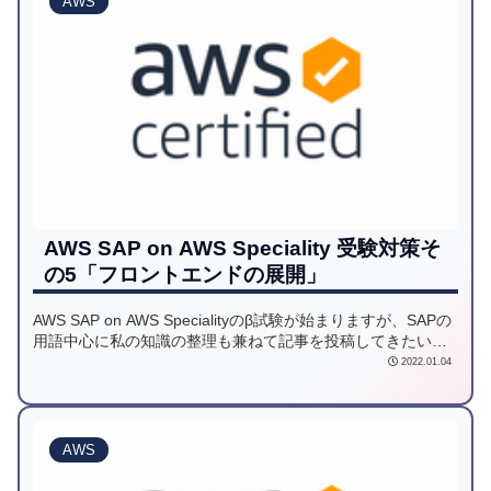
AWS
AWS SAP on AWS Speciality 受験対策そ
の5「フロントエンドの展開」
AWS SAP on AWS Specialityのβ試験が始まりますが、SAPの
用語中心に私の知識の整理も兼ねて記事を投稿してきたいと
思います。5回目は、フロントエンドの展開をご紹介します。
2022.01.04
AWS