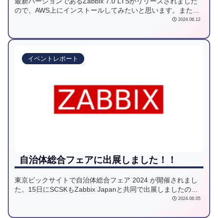
最新バージョンであるZabbix 7.0 LTSがリリースされました
ので、AWS上にインストールしてみたいと思います。また、
インストールするために必要な手順を本記事にて記載いたし
2024.06.12
ます。
イベントレポート
自治体総合フェアに出展しました！！
東京ビックサイトで自治体総合フェア 2024 が開催されまし
た。15日にSCSKもZabbix Japanと共同で出展しましたの
で、出展感想や展示内容等をご紹介いたします。
2024.06.05