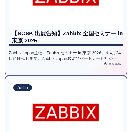
【SCSK 出展告知】Zabbix 全国セミナー in
東京 2026
Zabbix Japan主催「Zabbix セミナー in 東京 2026」を4月24
日に開催します。Zabbix Japanおよびパートナー各社が一堂
に会し、Zabbixの最新動向から運用改善、自動化、可視化、
2026.04.02
バージョンアップ対応まで、現場で役立つ実践的なノウハウ
を講演・展示を通じてご紹介します。Zabbixをこれから利用
する方から、すでに運用中の方まで幅広くご参加いただける
オンサイトセミナーです。
Zabbix