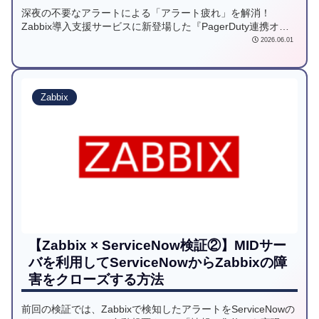
深夜の不要なアラートによる「アラート疲れ」を解消！
Zabbix導入支援サービスに新登場した『PagerDuty連携オプ
ション』をご紹介します。AIによるアラート集約とトリアー
2026.06.01
ジ機能で通知を最適化し、システム運用現場の負担を劇的に
軽減する新しいインシデント対応の手法を提案します。
Zabbix
【Zabbix × ServiceNow検証②】MIDサー
バを利用してServiceNowからZabbixの障
害をクローズする方法
前回の検証では、Zabbixで検知したアラートをServiceNowの