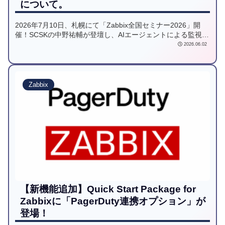
について。
2026年7月10日、札幌にて「Zabbix全国セミナー2026」開
催！SCSKの中野祐輔が登壇し、AIエージェントによる監視設
定や障害対応の自動化を実演。Claude CodeやMCPを活用し
2026.06.02
た次世代の「自律型」運用を体感できる、エンジニア必見の
セミナーです。
Zabbix
【新機能追加】Quick Start Package for
Zabbixに「PagerDuty連携オプション」が
登場！