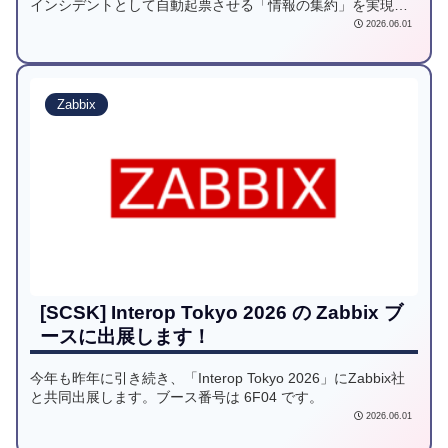
インシデントとして自動起票させる「情報の集約」を実現し
ました。しかし、実際の運用現場では、情報の通知だけでな
2026.06.01
く、「ServiceNow側で対応を終えたら、自動的にZabbixのア
ラートも消えてほしい」という、双方向の同期が求められま
す。今回は、ネットワーク的な制約をクリアしつつ、この
「双方向連携」をどう実現したか、詳しく解説していきま
Zabbix
す。
[SCSK] Interop Tokyo 2026 の Zabbix ブ
ースに出展します！
今年も昨年に引き続き、「Interop Tokyo 2026」にZabbix社
と共同出展します。ブース番号は 6F04 です。
2026.06.01