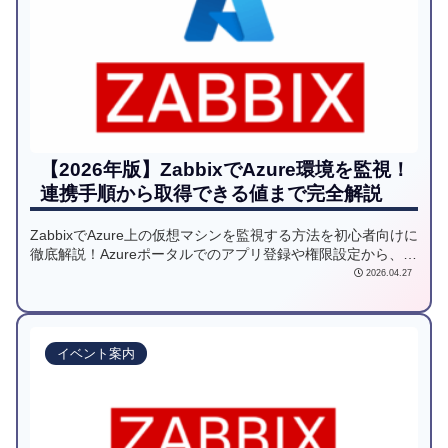
【2026年版】ZabbixでAzure環境を監視！
連携手順から取得できる値まで完全解説
ZabbixでAzure上の仮想マシンを監視する方法を初心者向けに
徹底解説！Azureポータルでのアプリ登録や権限設定から、
ZabbixのマクロにリソースIDを入力する手順まで、実際の画
2026.04.27
面付きで詳しく紹介します。API連携でCPUやメモリを効率的
に監視しましょう。
イベント案内