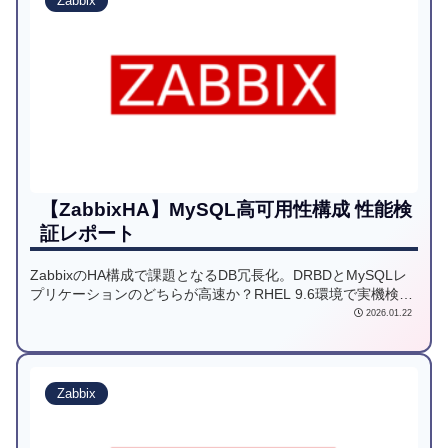
Zabbix
【ZabbixHA】MySQL高可用性構成 性能検
証レポート
ZabbixのHA構成で課題となるDB冗長化。DRBDとMySQLレ
プリケーションのどちらが高速か？RHEL 9.6環境で実機検証
を実施。チューニングによる性能上昇率や各方式の劣化率を
2026.01.22
詳細レポートします。運用要件に合わせた最適な方式選びの
参考に！
Zabbix