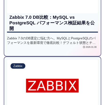
Zabbix 7.0 DB比較：MySQL vs
PostgreSQL パフォーマンス検証結果を公
開
Zabbix 7.0のDB選定に悩む方へ。MySQLとPostgreSQLのパ
フォーマンスを最新環境で徹底比較！デフォルト状態とチュ
ーニング後で、ロードアベレージやHousekeeper実行時間に
2026.01.06
どのような差が出るのか。検証結果に基づき、運用設計のポ
イント（パーティショニングやVACUUM）を解説します。
Zabbix