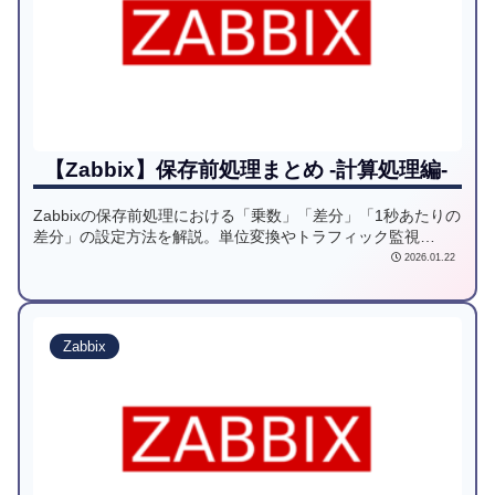
【Zabbix】保存前処理まとめ -計算処理編-
Zabbixの保存前処理における「乗数」「差分」「1秒あたりの
差分」の設定方法を解説。単位変換やトラフィック監視
（bps）の実例を交えて紹介します。データを加工してDB負
2026.01.22
荷を軽減し、スクリプト不要で柔軟な監視を実現する方法を
まとめました。
Zabbix