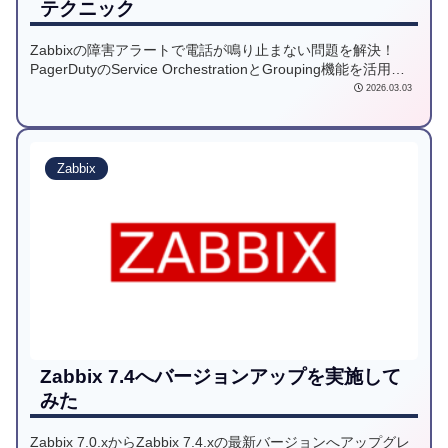
テクニック
Zabbixの障害アラートで電話が鳴り止まない問題を解決！
PagerDutyのService OrchestrationとGrouping機能を活用
し、大量の通知を1回にまとめる方法を解説。特定の重要サー
2026.03.03
バーのみ電話通知するフィルタリング設定の実践例も紹介し
ます。
Zabbix
Zabbix 7.4へバージョンアップを実施して
みた
Zabbix 7.0.xからZabbix 7.4.xの最新バージョンへアップグレ