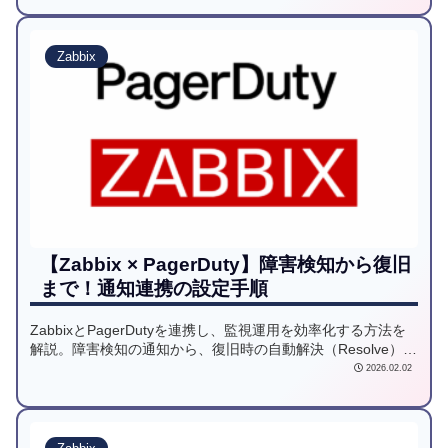
してみました。
Zabbix
【Zabbix × PagerDuty】障害検知から復旧
まで！通知連携の設定手順
ZabbixとPagerDutyを連携し、監視運用を効率化する方法を
解説。障害検知の通知から、復旧時の自動解決（Resolve）ま
での設定手順を図解付きで紹介します。インシデント管理を
2026.02.02
一元化し、手動運用の手間を削減しましょう。