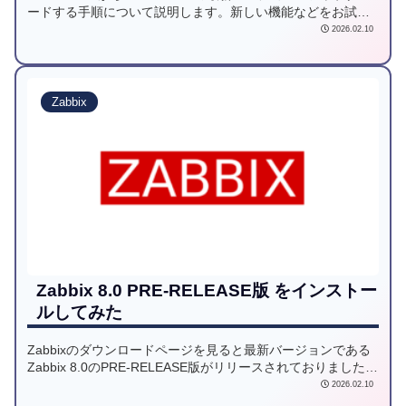
ードする手順について説明します。新しい機能などをお試し
いただきたい方など、最新バージョンへバージョンアップし
2026.02.10
てみてはいかがでしょうか。
Zabbix
Zabbix 8.0 PRE-RELEASE版 をインストー
ルしてみた
Zabbixのダウンロードページを見ると最新バージョンである
Zabbix 8.0のPRE-RELEASE版がリリースされておりましたの
で、早速インストールしてみたいと思います。今回は、AWS
2026.02.10
環境上にRHEL10.1を立てて、その中にZabbixをインストール