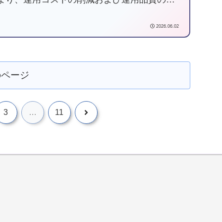
目標に「Ansible」を使用し、様々なNW機器
を自動化してみようと試みた記事です。
2026.06.02
のページ
3
…
11