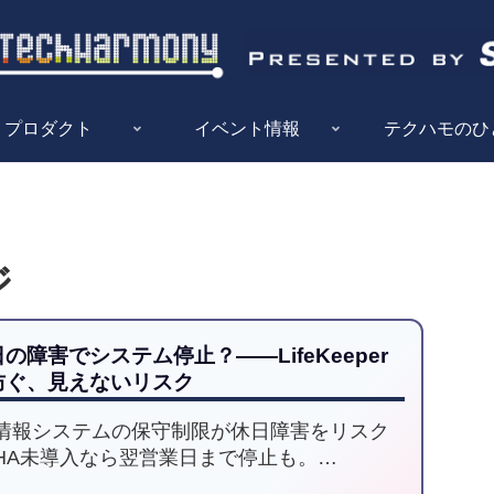
プロダクト
イベント情報
テクハモのひ
ジ
の障害でシステム停止？——LifeKeeper
防ぐ、見えないリスク
情報システムの保守制限が休日障害をリスク
HA未導入なら翌営業日まで停止も。
feKeeper導入で自動復旧、担当者負担軽減と事