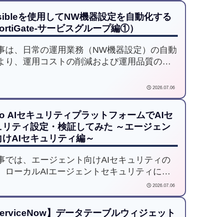
ープライズ環境で安全なAI活用を実現する
sibleを使用してNW機器設定を自動化する
ng AI Gateway」の強力な機能とメリットを
ortiGate-サービスグループ編①）
します。
事は、日常の運用業務（NW機器設定）の自動
より、運用コストの削減および運用品質の向
目標に「Ansible」を使用し、様々なNW機器
を自動化してみようと試みた記事です。
2026.07.06
to AIセキュリティプラットフォームでAIセ
ュリティ設定・検証してみた ～エージェン
向けAIセキュリティ編～
事では、エージェント向けAIセキュリティの
、ローカルAIエージェントセキュリティにつ
、実際の設定内容・検証をもとに解説してい
2026.07.06
す。
erviceNow】データテーブルウィジェット