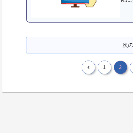
上を
設定
次
1
2