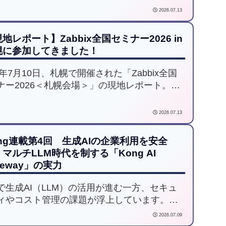
続を両立させる方法を解説します。
2026.07.13
地レポート】Zabbix全国セミナー2026 in
幌に参加してきました！
6年7月10日、札幌で開催された「Zabbix全国
ナー2026＜札幌会場＞」の現地レポート。
K中野祐輔氏が登壇し、Claude CodeとMCP
用したAIエージェントによる自律型Zabbix運
2026.07.13
デモを披露。会場の様子をお伝えします。
ng連載第4回 生成AIの企業利用を安全
マルチLLM時代を制する「Kong AI
teway」の実力
で生成AI（LLM）の活用が進む一方、セキュ
ィやコスト管理の課題が浮上しています。連
4回では、複数LLMへのルーティング統合、
2026.07.09
Iキーの隠蔽、トークン管理などを一元化し、エ