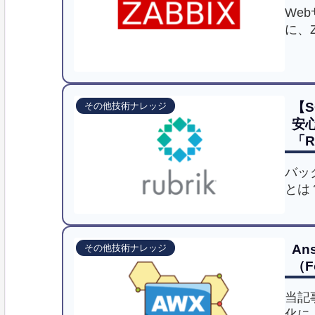
We
に、
説。
ら、
挙動
【
その他技術ナレッジ
安
「
ッ
バッ
とは
説。
抜く
ら、
An
その他技術ナレッジ
BC
（F
す。
当記
化に