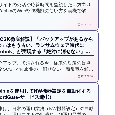
bサイトの死活や応答時間を監視したい方向け
ZabbixのWeb監視機能の使い方を実機で解
シナリオ・ステップ・トリガーの設定手順か
ステータスコードや要求文字列での障害検知
2026.07.01
までを画面付きで紹介します。
SCSK徹底解説】「バックアップがあるから
心」はもう古い。ランサムウェア時代に
Rubrik」が実現する「絶対に消せない」バ
クアップの新常識。
クアップまで消される今、従来の対策の盲点
？SCSKがRubrikの「消せない」新常識を解
 攻撃者が狙うバックアップデータをどう守り
2026.06.16
か。不変（イミュータブル）技術の仕組みか
万が一の際の迅速な復旧方法まで、企業の
sibleを使用してNW機器設定を自動化する
P対策を強固にする最新の解決策をご紹介しま
ortiGate-サービス編①）
事は、日常の運用業務（NW機器設定）の自動
より、運用コストの削減および運用品質の向