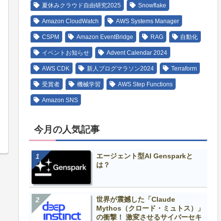
夏休みクラウド自由研究2025
Snowflake
Amazon CloudWatch
AWS Systems Manager
CSPM
Amazon EventBridge
RAG
自動化
イベントお知らせ
Advent Calendar 2024
AWS CDK
新人ブログマラソン2024
Terraform
受賞者
機械学習
AWS Step Functions
Amazon SNS
今月の人気記事
エージェント型AI Gensparkと
は？
世界が震撼した「Claude
Mythos（クロード・ミュトス）」
の衝撃！ 激変させるサイバーセキ