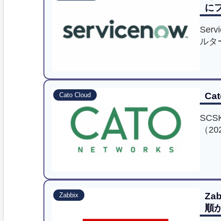
に
Se
ルタ
C
Cato Cloud
SC
（2
後も
Za
Zabbix
順