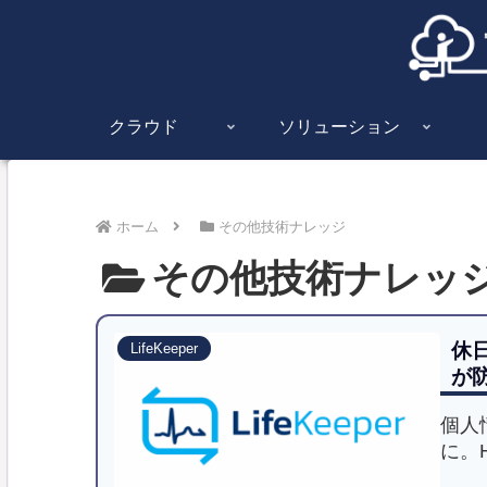
クラウド
ソリューション
ホーム
その他技術ナレッジ
その他技術ナレッ
休日
LifeKeeper
が
個人
に。
Li