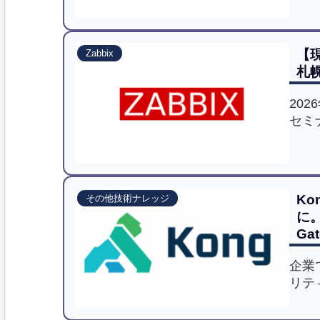
業継
【現
Zabbix
札
202
セミ
SCS
を活
用の
Ko
その他技術ナレッジ
に。
Ga
企業
リテ
載第
AP