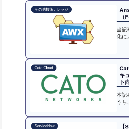
ンタ
An
その他技術ナレッジ
「Ko
（F
解説
当記
化に
上を
設定
Ca
Cato Cloud
キ
ト
本記
うち
いて
きま
【S
ServiceNow