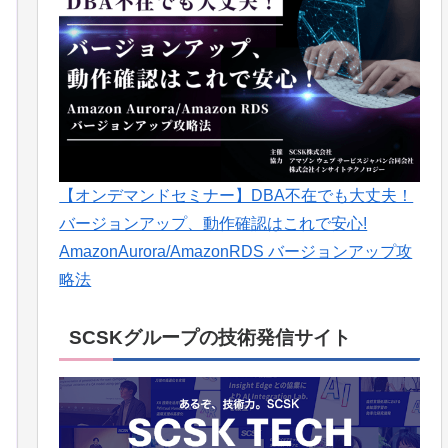
【オンデマンドセミナー】DBA不在でも大丈夫！
バージョンアップ、動作確認はこれで安心!
AmazonAurora/AmazonRDS バージョンアップ攻
略法
SCSKグループの技術発信サイト