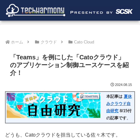
ホーム
クラウド
Cato Cloud
「Teams」を例にした「Catoクラウド」
のアプリケーション制御ユースケースを紹
介！
2024.08.15
本記事は
夏休
みクラウド自
由研究
8/15付
の記事です
。
どうも、Catoクラウドを担当している佐々木です。