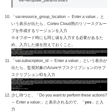
file=template_params.tfvars
「var.resource_group_location ～ Enter a value:」と
いう表示が出たら、Cortex Cloud用のリソースグルー
プを作成するリージョンを入力
※オフボード時にも同じ値を入力する必要があるた
め、入力した値を控えておくこと。
「var.subscription_id ～ Enter a value:」という表示が
出たら、監視対象のAzureサブスクリプションのサブ
スクリプションIDを入力
少し待つと、「Do you want to perform these actions?
～ Enter a value:」と表示されるので、「
yes
」と入
力