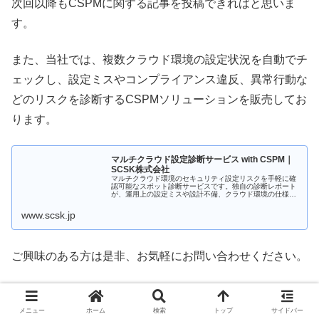
次回以降もCSPMに関する記事を投稿できればと思いま
す。
また、当社では、複数クラウド環境の設定状況を自動でチ
ェックし、設定ミスやコンプライアンス違反、異常行動な
どのリスクを診断するCSPMソリューションを販売してお
ります。
マルチクラウド設定診断サービス with CSPM｜
SCSK株式会社
マルチクラウド環境のセキュリティ設定リスクを手軽に確
認可能なスポット診断サービスです。独自の診断レポート
が、運用上の設定ミスや設計不備、クラウド環境の仕様変
更などで発生し得る問題を可視化し、セキュリティインシ
デントの早期発見に役立ちます。
www.scsk.jp
ご興味のある方は是非、お気軽にお問い合わせください。
メニュー
ホーム
検索
トップ
サイドバー