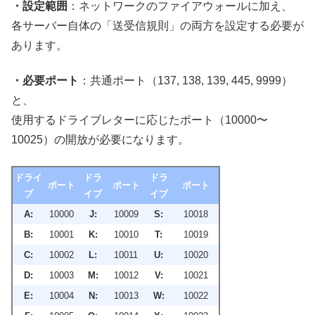
・設定範囲
：ネットワークのファイアウォールに加え、
各サーバー自体の「送受信規則」の両方を設定する必要が
あります。
・必要ポート
：共通ポート（137, 138, 139, 445, 9999）
と、
使用するドライブレターに応じたポート（10000〜
10025）の開放が必要になります。
ドライ
ドラ
ドラ
ポート
ポート
ポート
ブ
イブ
イブ
A:
10000
J:
10009
S:
10018
B:
10001
K:
10010
T:
10019
C:
10002
L:
10011
U:
10020
D:
10003
M:
10012
V:
10021
E:
10004
N:
10013
W:
10022