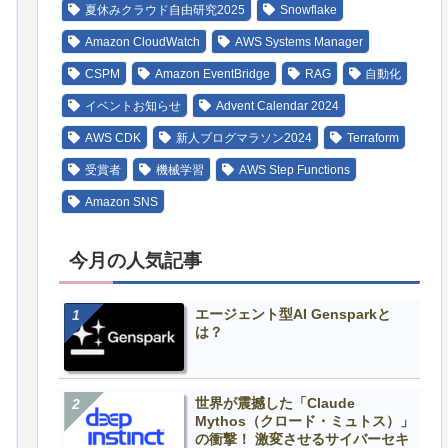
夏休みクラウド自由研究2025
Snowflake
Amazon CloudWatch
AWS Systems Manager
CSPM
Amazon EventBridge
RAG
自動化
イベントお知らせ
Advent Calendar 2024
AWS CDK
新人ブログマラソン2024
Terraform
受賞者
機械学習
AWS Step Functions
Amazon SNS
今月の人気記事
エージェント型AI Gensparkと
は？
世界が震撼した「Claude
Mythos（クロード・ミュトス）」
の衝撃！ 激変させるサイバーセキ