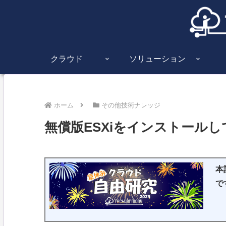
クラウド
ソリューション
ホーム
その他技術ナレッジ
無償版ESXiをインストール
本
で