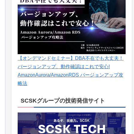
【オンデマンドセミナー】DBA不在でも大丈夫！
バージョンアップ、動作確認はこれで安心!
AmazonAurora/AmazonRDS バージョンアップ攻
略法
SCSKグループの技術発信サイト