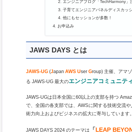
エンジニアブログ「TechHarmony
子育てエンジニアパネルディスカッシ
他にもセッションが多数！
お申込み
JAWS DAYS とは
JAWS-UG
(
J
apan
AWS
U
ser
G
roup) 主催、ア
エンジニアコミュニテ
る JAWS-UG 最大の
JAWS-UGは日本全国に60以上の支部を持つ Amazo
で、全国の各支部では、AWSに関する技術交流や
術力向上およびビジネスの拡大に寄与しています
「
LEAP BEYO
JAWS DAYS 2024 のテーマは