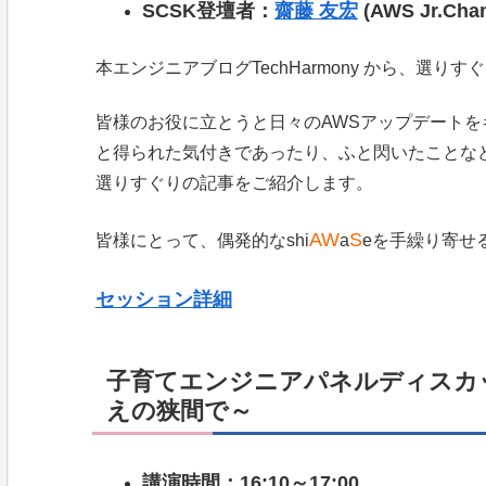
SCSK登壇者：
齋藤 友宏
(AWS Jr.Cha
本エンジニアブログTechHarmony から、選
皆様のお役に立とうと日々のAWSアップデートをキャ
と得られた気付きであったり、ふと閃いたことな
選りすぐりの記事をご紹介します。
AW
S
皆様にとって、偶発的なshi
a
eを手繰り寄せ
セッション詳細
子育てエンジニアパネルディスカ
えの狭間で～
講演時間：16:10～17:00