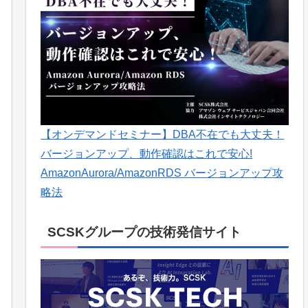
【オンデマンドセミナー】DBA不在でも大丈夫！
バージョンアップ、動作確認はこれで安心!
AmazonAurora/AmazonRDS バージョンアップ攻
略法
SCSKグループの技術発信サイト