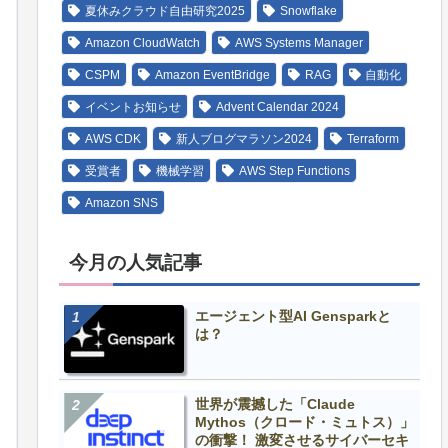
夏休みクラウド自由研究2025
Snowflake
Amazon CloudWatch
AWS Systems Manager
CSPM
Amazon EventBridge
RAG
自動化
イベントお知らせ
Advent Calendar 2024
AWS CDK
新人ブログマラソン2024
Terraform
受賞者
機械学習
AWS Step Functions
Amazon SNS
今月の人気記事
エージェント型AI Gensparkと
は？
世界が震撼した「Claude
Mythos（クロード・ミュトス）」
の衝撃！ 激変させるサイバーセキ