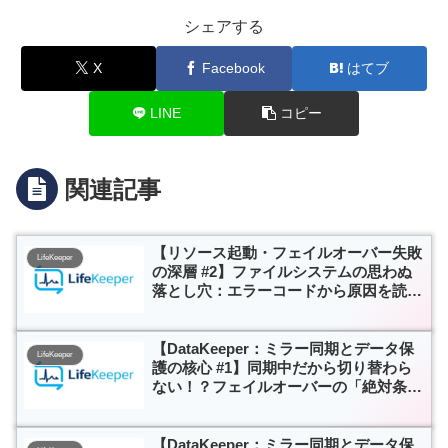
シェアする
X
Facebook
はてブ
LINE
コピー
関連記事
【リソース起動・フェイルオーバー失敗
LifeKeeper
の深層 #2】ファイルシステムの思わぬ
落とし穴：エラーコードから原因を読み
解く
【DataKeeper：ミラー同期とデータ保
LifeKeeper
護の核心 #1】同期中だから切り替わら
ない！？フェイルオーバーの「絶対条
件」と性能評価の罠
【DataKeeper：ミラー同期とデータ保