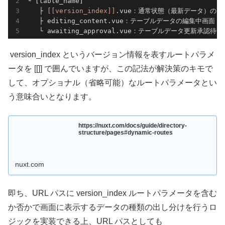
└ [table_name]

   ├ 
[[version_index]]
.vue：通常状態（最新データ）の画
   ├ editing_content.vue：テーブルデータの編集中画面

   └ awaiting_approval.vue：テーブルデータ更新承認待
version_index というバージョン情報を表すルートパラメ
ータを [[]] で囲んでいますが、この記法が解決策のキモで
して、オプショナル（省略可能）なルートパラメータとい
う意味合いとなります。
https://nuxt.com/docs/guide/directory-
structure/pages#dynamic-routes
nuxt.com
即ち、URL パスに version_index ルートパラメータを含む
か否かで画面に表示するデータの種類の出し分けを行うロ
ジックを実装できる上、URL パスとしても