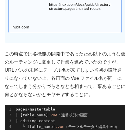
https://nuxt.com/docs/guide/directory-
structure/pages#nested-routes
nuxt.com
この時点では各機能の開発中であったため以下のような仮
のルーティングに変更して作業を進めていたのですが、
URL パスの末尾にテーブル名が来てしまい当初の設計通
りになっていない上、各画面の Vue ファイル名が同一に
なってしまう分かりづらさなども相まって、事あるごとに
何とかならないかとモヤモヤすることに。
pages/mastertable

├ [table_name]
.vue
：通常状態の画面

├ editing_content

   └ [table_name]
.vue
：テーブルデータの編集中画面
