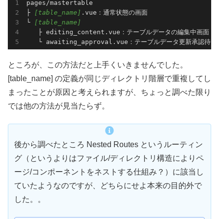
pages/mastertable

├ 
[table_name]
.vue：通常状態の画面

└ 
[table_name]
   ├ editing_content.vue：テーブルデータの編集中画面

   └ awaiting_approval.vue：テーブルデータ更新承認待
ところが、この方法だと上手くいきませんでした。
[table_name] の定義が同じディレクトリ階層で重複してし
まったことが原因と考えられますが、ちょっと調べた限り
では他の方法が見当たらず。
後から調べたところ Nested Routes というルーティン
グ（というよりはファイル/ディレクトリ構造によりペ
ージ/コンポーネントをネストする仕組み？）に該当し
ていたようなのですが、どちらにせよ本来の目的外で
した。。