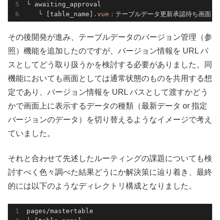
└ awaiting_approval

   └ [table_name]
.vue
：テーブルデータ更新承認待ち画面
その後開発が進み、テーブルデータのバージョン管理（参
照）機能を追加したのですが、バージョン情報を URL パ
スとしてどう取り扱うかを検討する必要がありました。同
機能においても画面としては通常状態のものを共用する想
定であり、バージョン情報を URL パスとして渡すかどう
かで画面上に表示するデータの種類（最新データ or 指定
バージョンのデータ）を切り替えるようなイメージで考え
ていました。
それと合わせて先述したルーティングの課題についても検
討すべく色々調べた結果どうにか解決策に辿り着き、最終
的には以下のようなディレクトリ構成となりました。
pages/mastertable
