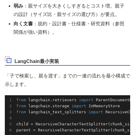
弱み
：親サイズを大きくしすぎるとコスト増。親子
の設計（サイズ比・親サイズの選び方）が要点。
向く文書
：規約・設計書・仕様書・研究資料（参照
関係が強い資料）。
LangChain最小実装
「子で検索し、親を渡す」までの一連の流れを最小構成で
示します。
from
 langchain.retrievers 
import
from
 langchain.storage 
import
from
 langchain_text_splitters 
import
 RecursiveCha
child = RecursiveCharacterTextSplitter(chunk_size
parent = RecursiveCharacterTextSplitter(chunk_siz