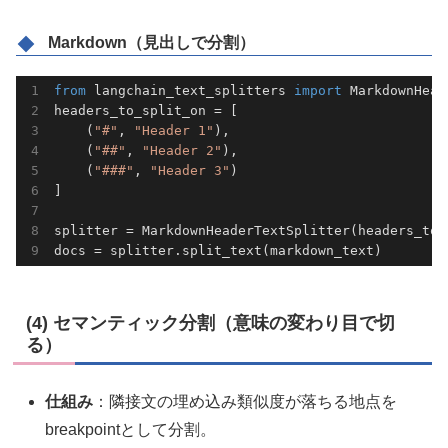
Markdown（見出しで分割）
from
 langchain_text_splitters 
import
headers_to_split_on = [
    (
"#"
, 
"Header 1"
),
    (
"##"
, 
"Header 2"
),
    (
"###"
, 
"Header 3"
splitter = MarkdownHeaderTextSplitter(headers_to_
docs = splitter.split_text(markdown_text)
(4) セマンティック分割（意味の変わり目で切
る）
仕組み
：隣接文の埋め込み類似度が落ちる地点を
breakpointとして分割。