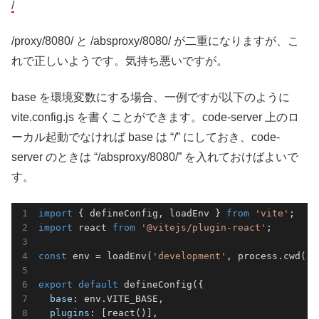
/
/proxy/8080/ と /absproxy/8080/ が二重になりますが、こ
れで正しいようです。気持ち悪いですが。
base を環境変数にする場合、一例ですが以下のように
vite.config.js を書くことができます。code-server 上のロ
ーカル起動でなければ base は “/” にしておき、code-
server のときは “/absproxy/8080/” を入れておけばよいで
す。
import
 { defineConfig, loadEnv } 
from
'vite'
import
 react 
from
'@vitejs/plugin-react'
;

const
 env = loadEnv(
'development'
, process.cwd(),
export
default
 defineConfig({

base
: env.VITE_BASE,

plugins
: [react()],
