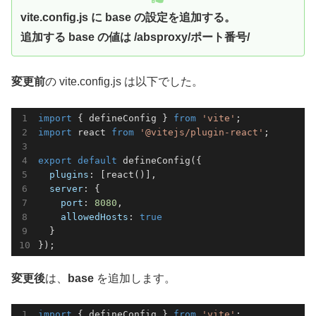
vite.config.js に base の設定を追加する。
追加する base の値は /absproxy/ポート番号/
変更前
の vite.config.js は以下でした。
import
 { defineConfig } 
from
'vite'
import
 react 
from
'@vitejs/plugin-react'
;

export
default
 defineConfig({

plugins
: [react()],

server
: {

port
: 
8080
,

allowedHosts
: 
true
  }

});
変更後
は、
base
を追加します。
import
 { defineConfig } 
from
'vite'