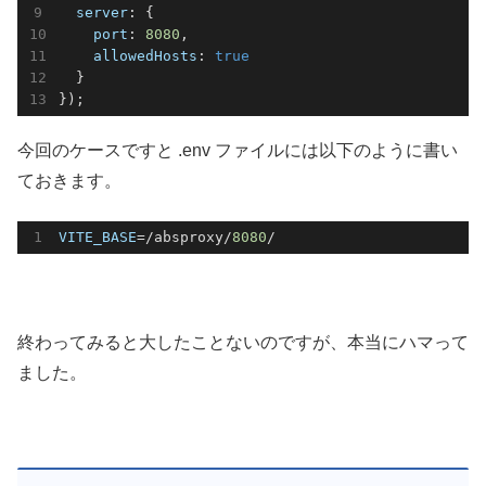
server
: {

port
: 
8080
,

allowedHosts
: 
true
  }

});
今回のケースですと .env ファイルには以下のように書い
ておきます。
VITE_BASE
=/absproxy/
8080
/
終わってみると大したことないのですが、本当にハマって
ました。