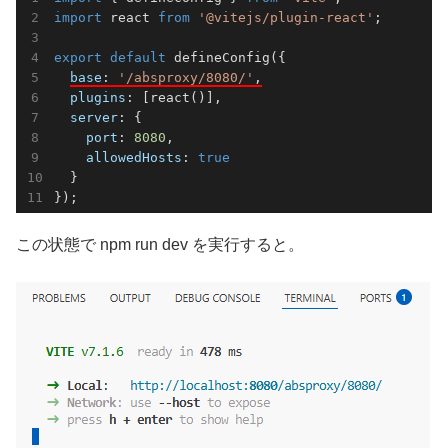
import
 react 
from
'@vitejs/plugin-react'
;

export
default
 defineConfig({

base
: 
'/absproxy/8080/'
,
plugins
: [react()],

server
: {

port
: 
8080
,

allowedHosts
: 
true
  }

});
この状態で npm run dev を実行すると。