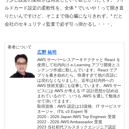
ルドカード設定の柔軟性を。全体 * でいいや！って開き直
りたいんですけど、そこまで強心臓になりきれず。* だと
会社のセキュリティ監査で必ず引っ掛かるし・・・。
著者について
広野 祐司
AWS サーバーレスアーキテクチャと React を
使用して社内向け e-Learning アプリ開発とコ
ンテンツ作成に勤しんでいます。React でア
プリを書き始めたら、快適すぎて他の言語に
は戻れなくなりました。近年は社内外への
AWS 技術支援にも従事しています。AWS サー
ビスには AWS が考える IT 設計思想が詰め込
まれているので、いつも AWS を通して勉強さ
せて頂いてまます。
取得資格：AWS 認定は13資格、IT サービスマ
ネージャ、ITIL v3 Expert 等
2020 - 2026 Japan AWS Top Engineer 受賞
2022 - 2026 AWS Ambassador 受賞
2023 当社初代フルスタックエンジニア認定