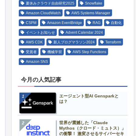
夏休みクラウド自由研究2025
Snowflake
Amazon CloudWatch
AWS Systems Manager
CSPM
Amazon EventBridge
RAG
自動化
イベントお知らせ
Advent Calendar 2024
AWS CDK
新人ブログマラソン2024
Terraform
受賞者
機械学習
AWS Step Functions
Amazon SNS
今月の人気記事
エージェント型AI Gensparkと
は？
世界が震撼した「Claude
Mythos（クロード・ミュトス）」
の衝撃！ 激変させるサイバーセキ