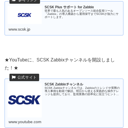
SCSK Plus サポート for Zabbix
世界で最も人気のあるオープンソース統合監視ツール
「Zabbix」の導入構築から運用保守までSCSKが強力にサ
ポートします。
www.scsk.jp
★YouTubeに、SCSK Zabbixチャンネルを開設しまし
た！★
SCSK Zabbixチャンネル
SCSK Zabbixチャンネルでは、Zabbixのトレンドや実際の
導入事例を動画で解説。明日から使える実践的な操作ナレ
ッジも提供しており、監視業務の効率化に役立つヒントが
満載です。 最新のトピックについては、リンクの弊社HP
もしくはXアカ...
www.youtube.com