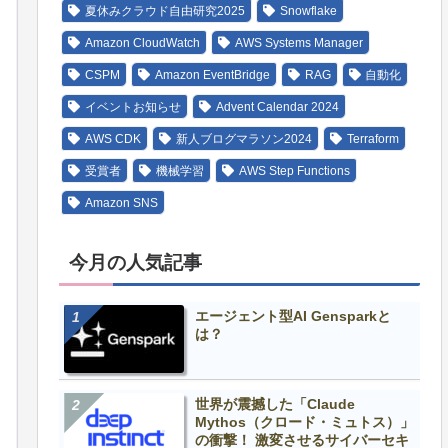
夏休みクラウド自由研究2025
Snowflake
Amazon CloudWatch
AWS Systems Manager
CSPM
Amazon EventBridge
RAG
自動化
イベントお知らせ
Advent Calendar 2024
AWS CDK
新人ブログマラソン2024
Terraform
受賞者
機械学習
AWS Step Functions
Amazon SNS
今月の人気記事
エージェント型AI Gensparkと
は？
世界が震撼した「Claude
Mythos（クロード・ミュトス）」
の衝撃！ 激変させるサイバーセキ