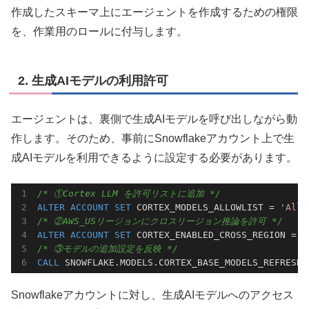
作成したスキーマ上にエージェントを作成するための権限
を、作業用のロールに付与します。
2. 生成AIモデルの利用許可
エージェントは、裏側で生成AIモデルを呼び出しながら動
作します。そのため、事前にSnowflakeアカウント上で生
成AIモデルを利用できるように設定する必要があります。
/* ①Cortex LLM を許可リストに追加 */
ALTER
ACCOUNT
SET
 CORTEX_MODELS_ALLOWLIST = 
'All'
/* ②AWS_USリージョンにクロスリージョン推論を許可 */
ALTER
ACCOUNT
SET
 CORTEX_ENABLED_CROSS_REGION = 
'
/* ③モデルの追加設定を反映 */
CALL
 SNOWFLAKE.MODELS.CORTEX_BASE_MODELS_REFRESH(
Snowflakeアカウントに対し、生成AIモデルへのアクセス