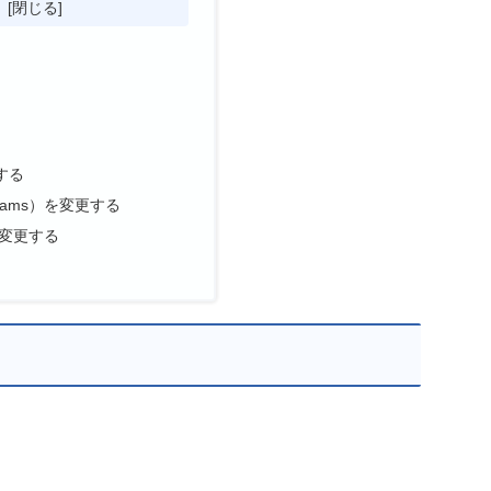
次
する
ams）を変更する
変更する