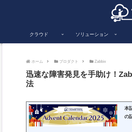
クラウド
ソリューション
ホーム
プロダクト
Zabbix
迅速な障害発見を手助け！Zabb
法
本
の