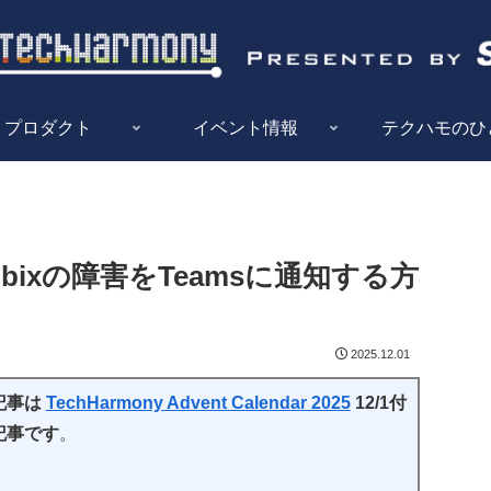
プロダクト
イベント情報
テクハモのひ
ixの障害をTeamsに通知する方
2025.12.01
記事は
TechHarmony Advent Calendar 2025
12/1付
記事です
。