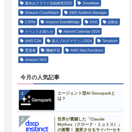
夏休みクラウド自由研究2025
Snowflake
Amazon CloudWatch
AWS Systems Manager
CSPM
Amazon EventBridge
RAG
自動化
イベントお知らせ
Advent Calendar 2024
AWS CDK
新人ブログマラソン2024
Terraform
受賞者
機械学習
AWS Step Functions
Amazon SNS
今月の人気記事
エージェント型AI Gensparkと
は？
世界が震撼した「Claude
Mythos（クロード・ミュトス）」
の衝撃！ 激変させるサイバーセキ