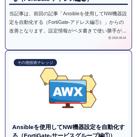
当記事は、前回の記事「Ansibleを使用してNW機器設
定を自動化する（FortiGate-アドレス編①）」からの
改善となります。設定情報がベタ書きで使い勝手が悪
2026.08.04
い点を設定情報をまとめてINPUT（JSON）できる使
い勝手の良い仕組みとしました。
その他技術ナレッジ
Ansibleを使用してNW機器設定を自動化す
る（FortiGate-サービスグループ編①）