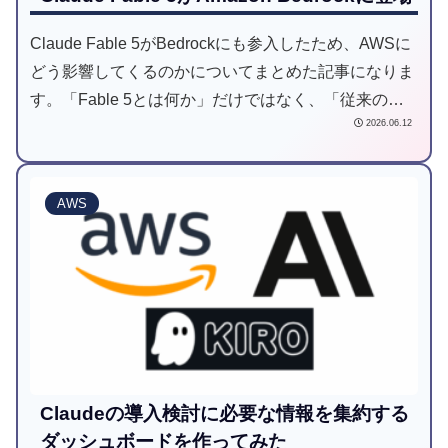
Claude Fable 5がBedrockにも参入したため、AWSに
どう影響してくるのかについてまとめた記事になりま
す。「Fable 5とは何か」だけではなく、「従来の
2026.06.12
AWS開発からどのように変化していくのか」にもフォ
ーカスした記事になりますので、是非ご一読してみて
ください。
AWS
Claudeの導入検討に必要な情報を集約する
ダッシュボードを作ってみた