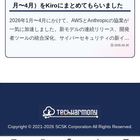
月〜4月）をKiroにまとめてもらいました
2026年1月〜4月にかけて、AWSとAnthropicの協業が
一気に加速しました。新モデルの連続リリース、開発
者ツールの統合深化、サイバーセキュリティの新イニ
2026.04.30
シアチブ、そして史上最大規模の投資拡大まで。正
直、情報を追いきれないので Kiro に整理してもらい
ました。
Copyright © 2021-2026 SCSK Corporation All Rights Reserved.