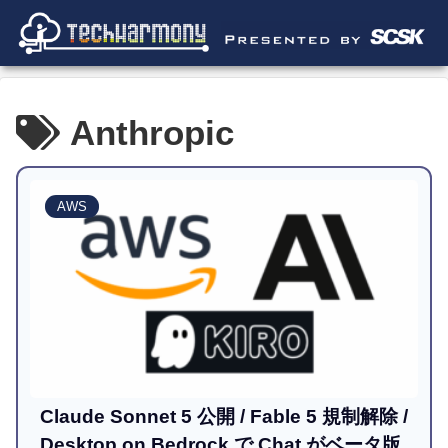
Anthropic
AWS
Claude Sonnet 5 公開 / Fable 5 規制解除 /
Desktop on Bedrock で Chat がベータ版