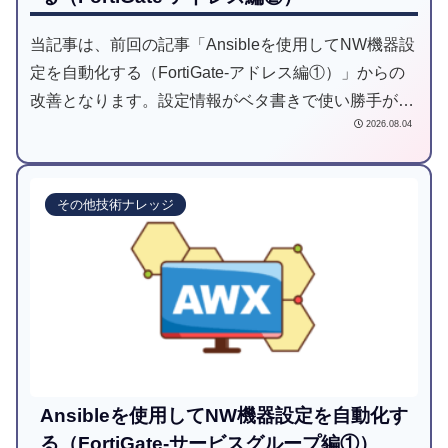
当記事は、前回の記事「Ansibleを使用してNW機器設
定を自動化する（FortiGate-アドレス編①）」からの
改善となります。設定情報がベタ書きで使い勝手が悪
2026.08.04
い点を設定情報をまとめてINPUT（JSON）できる使
い勝手の良い仕組みとしました。
その他技術ナレッジ
Ansibleを使用してNW機器設定を自動化す
る（FortiGate-サービスグループ編①）