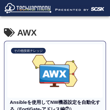
AWX
その他技術ナレッジ
Ansibleを使用してNW機器設定を自動化す
る（FortiGate-アドレス編②）