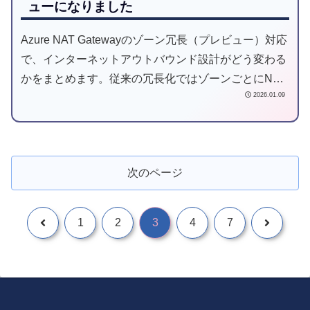
ューになりました
Azure NAT Gatewayのゾーン冗長（プレビュー）対応
で、インターネットアウトバウンド設計がどう変わる
かをまとめます。従来の冗長化ではゾーンごとにNAT
2026.01.09
Gatewayを用意し、サブネットも分ける必要があり、
ルーティングやNSGの検討項目が増えがちでした。
StandardV2 NAT Gatewayを使ったゾーン冗長構成例
（VM3台）を、従来構成と図で比較し、シンプル化の
次のページ
ポイントを解説します。
1
2
3
4
7