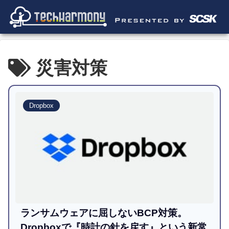
災害対策
Dropbox
ランサムウェアに屈しないBCP対策。
Dropboxで『時計の針を戻す』という新常