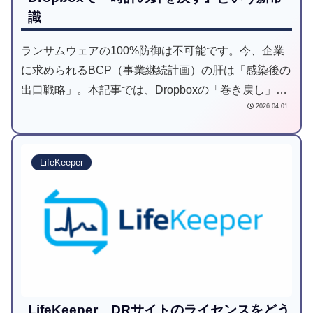
識
ランサムウェアの100%防御は不可能です。今、企業
に求められるBCP（事業継続計画）の肝は「感染後の
出口戦略」。本記事では、Dropboxの「巻き戻し」機
2026.04.01
能やアラート機能を活用し、万が一の感染時も数クリ
ックでデータを一括復旧する方法を解説します。
LifeKeeper
LifeKeeper DRサイトのライセンスをどう