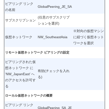
ピアリング リンク
GlobalPeering_JE_SA
の名前
(任意のサブスクリプ
サブスクリプション
ションを選択)
※対向の仮想マシン
仮想ネットワーク
NW_SoutheastAsia
に紐づく仮想ネット
ワークを選択
リモート仮想ネットワーク ピアリングの設定
ピアリングされた仮
想ネットワーク に
有効(チェックを入れ
‘NW_JapanEast’ へ
る)
のアクセスを許可す
る
ローカル仮想ネットワークの概要
ピアリング リンク
GlobalPeering_SA_JE