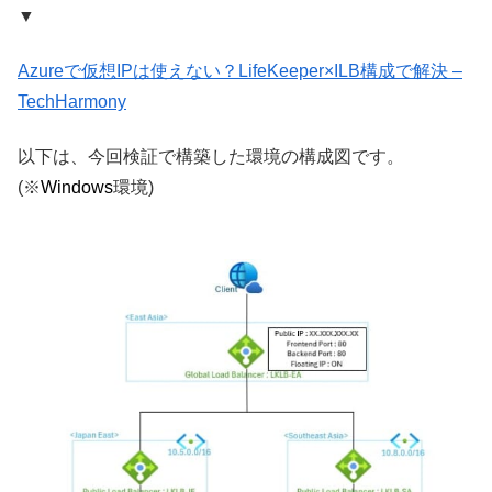
▼
Azureで仮想IPは使えない？LifeKeeper×ILB構成で解決 –
TechHarmony
以下は、今回検証で構築した環境の構成図です。
(※
Windows
環境)