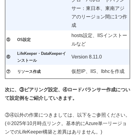
サー：東日本、東南アジ
アのリージョン間に1つ作
成
hosts設定、IISインストー
⑤
OS設定
ルなど
LifeKeeper・DataKeeperイ
Version 8.11.0
⑥
ンストール
仮想IP、IIS、lbhcを作成
⑦
リソース作成
次に、③ピアリング設定、④ロードバランサー作成につい
て設定例をご紹介していきます。
③④以外の作業につきましては、以下をご参照ください。
(※2025年10月時点リンク。基本的にAzure単一リージョ
ンでのLifeKeeper構築と差異はありません。)