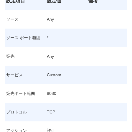
設定項目
設定値
備考
ソース
Any
ソース ポート範囲
*
宛先
Any
サービス
Custom
宛先ポート範囲
8080
プロトコル
TCP
アクション
許可