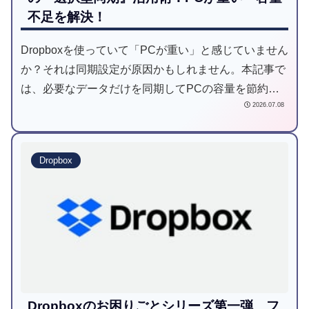
不足を解決！
Dropboxを使っていて「PCが重い」と感じていません
か？それは同期設定が原因かもしれません。本記事で
は、必要なデータだけを同期してPCの容量を節約す
2026.07.08
る「選択型同期」の設定方法と、スマートシンクとの
併用術を解説します。ストレージ問題を解決して、快
適なリモートワーク環境を整えましょう。
Dropbox
Dropboxのお困りごとシリーズ第一弾 フ