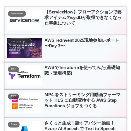
【ServiceNow】フローアクションで要
ServiceNow
求アイテムのsysIDが取得できなくなっ
た事象について
AWS re:Invent 2025現地参加レポート
イベントレポート
〜Day 3〜
AWSでTerraformを使ってみた(基礎知
AWS
識～環境構築)
MP4 をストリーミング用動画フォーマ
AWS
ット HLS に自動変換する AWS Step
Functions ジョブをつくる
さくっと生成！話すアバター動画！
Azure
Azure AI Speech で Text to Speech