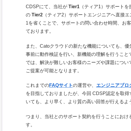
CDSPにて、当社が
Tier1
（ティア1）サポートを担う
の
Tier2
（ティア2）サポートエンジニアへ直接エ
1を省くことで、サポートの問い合わせ時間、お
ております。
また、Catoクラウドの新たな機能についても、
事前に動作検証を行い、新機能の理解を行うことで
では、解決が難しいお客様のニーズや課題につい
ご提案が可能となります。
これまでの
FAQサイト
の運営や、
エンジニアブロ
を目指しておりましたが、今回 CDSP認定を取
いても、より早く、より質の高い回答が行えるよ
つまり、当社とのサポート契約を行うことにおけ
す。