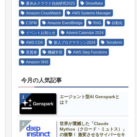
夏休みクラウド自由研究2025
Snowflake
Amazon CloudWatch
AWS Systems Manager
CSPM
Amazon EventBridge
RAG
自動化
イベントお知らせ
Advent Calendar 2024
AWS CDK
新人ブログマラソン2024
Terraform
受賞者
機械学習
AWS Step Functions
Amazon SNS
今月の人気記事
エージェント型AI Gensparkと
は？
世界が震撼した「Claude
Mythos（クロード・ミュトス）」
の衝撃！ 激変させるサイバーセキ