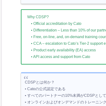
Why CDSP?
• Official accreditation by Cato
• Differentiation – Less than 10% of our part
• Free, on-line, and, on-demand training cou
• CCA – escalation to Cato’s Tier-2 support 
• Product early availability (EA) access
• API access and support from Cato
CDSPとは何か？
• Catoの公式認定である
• すべてのパートナーの10%未満がCDSPとし
• オンラインおよびオンデマンドのトレーニン