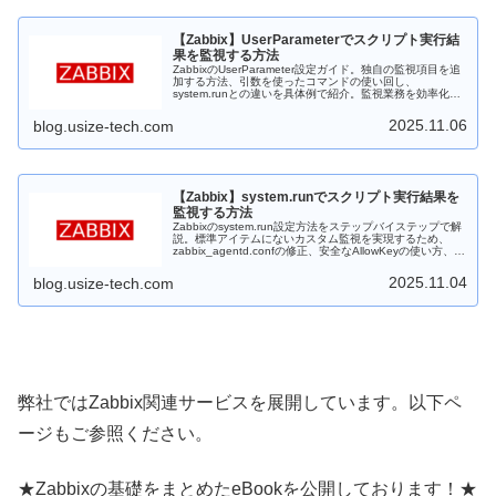
【Zabbix】UserParameterでスクリプト実行結
果を監視する方法
ZabbixのUserParameter設定ガイド。独自の監視項目を追
加する方法、引数を使ったコマンドの使い回し、
system.runとの違いを具体例で紹介。監視業務を効率化し
たい方はぜひ。
2025.11.06
blog.usize-tech.com
【Zabbix】system.runでスクリプト実行結果を
監視する方法
Zabbixのsystem.run設定方法をステップバイステップで解
説。標準アイテムにないカスタム監視を実現するため、
zabbix_agentd.confの修正、安全なAllowKeyの使い方、ス
クリプトの権限設定までを網羅。初心者でも安心のガイド
です。
2025.11.04
blog.usize-tech.com
弊社ではZabbix関連サービスを展開しています。以下ペ
ージもご参照ください。
★Zabbixの基礎をまとめたeBookを公開しております！★