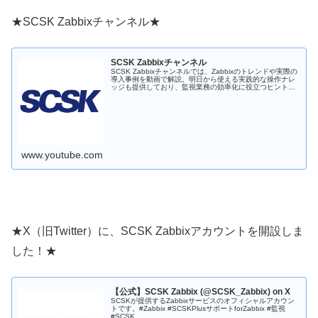
★SCSK Zabbixチャンネル★
SCSK Zabbixチャンネル
SCSK Zabbixチャンネルでは、Zabbixのトレンドや実際の
導入事例を動画で解説。明日から使える実践的な操作ナレ
ッジも提供しており、監視業務の効率化に役立つヒントが
満載です。 最新のトピックについては、リンクの弊社HP
もしくはXアカ...
www.youtube.com
★X（旧Twitter）に、SCSK Zabbixアカウントを開設しま
した！★
【公式】SCSK Zabbix (@SCSK_Zabbix) on X
SCSKが提供するZabbixサービスのオフィシャルアカウン
トです。#Zabbix #SCSKPlusサポートforZabbix #監視
#SCSK