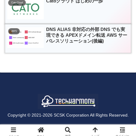
Elastic Compute Cloud + AWS
Catoクラウド はじめの一歩
Cato Cloud
CloudFormation]
DNS ALIAS 非対応の外部 DNS でも実
AWS
現できる APEXドメイン転送 AWS サー
バレスソリューション(後編)
Copyright © 2021-2026 SCSK Corporation All Rights Reserved.