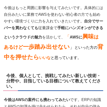
今後はもっと周囲に影響を与えてみたいです。具体的には
自分みたいに業務でAWSを使わない初心者の方でも始め
やすい環境づくりに力を入れていきたいです。
自分でサー
バーを買わなくても
従量課金で
手軽にハンズオンができる
興味
「
は
というクラウドの魅力
を活かして、
AWSに
一歩踏み出せない
背
あるけど
」
といった方の
中を押せたら
いい
な
と思っています
。
今後、個人として、挑戦してみたい新しい技術・
分野や、目指している目標について教えてくださ
い。
今後はAWSの案件にも携わってみたい
です。ERPの知識
とAWSの知識を掛け合わせられたら、それが自分の強み