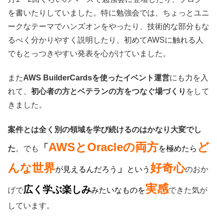
を書いたりしていました。特に勉強会では、ちょっとユニ
ークなテーマでハンズオンをやったり、技術的な部分もな
るべく分かりやすく説明したり、初めてAWSに触れる人
でもとっつきやすい発表を心がけていました。
また
AWS BuilderCardsを使ったイベント運営
にも力を入
れて、
初心者の方とベテランの方をつなぐ場づくり
をして
きました。
案件とは全く別の領域を学び続けるのはかなり大変でし
AWSとOracleの両方
ど
「
た
。でも
を極めたら
んな世界
好奇心
」
が見えるんだろう
という
のおか
実感
広く学ぶ楽しみ
げで
みたいなもの
を
できた気が
しています。