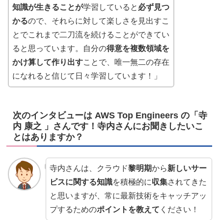
知識が生きることが
学習していると
必ず見つ
かる
ので、それらに対して楽しさを見出すこ
とでこれまで二刀流を続けることができてい
ると思っています。自分の
得意を複数領域を
かけ算して作り出す
ことで、唯一無二の存在
になれると信じて日々学習しています！」
次のインタビューは AWS Top Engineers の「寺
内 康之 」さんです！寺内さんにお聞きしたいこ
とはありますか？
寺内さんは、クラウド
黎明期
から
新しいサー
ビスに関する知識
を積極的に
収集
されてきた
と思いますが、常に最新技術をキャッチアッ
プするための
ポイントを教えて
ください！