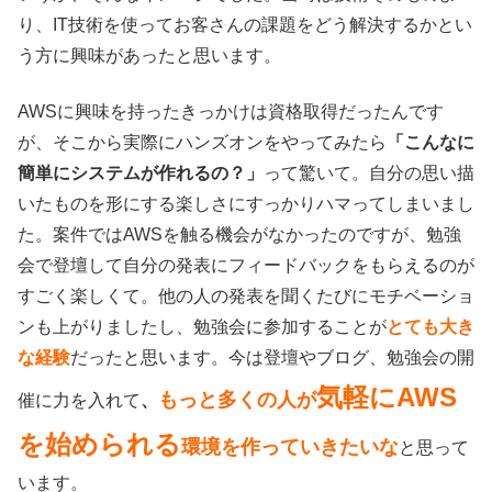
り、IT技術を使ってお客さんの課題をどう解決するかとい
う方に興味があったと思います。
AWSに興味を持ったきっかけは資格取得だったんです
が、そこから実際にハンズオンをやってみたら
「こんなに
簡単にシステムが作れるの？」
って驚いて。自分の思い描
いたものを形にする楽しさにすっかりハマってしまいまし
た。案件ではAWSを触る機会がなかったのですが、勉強
会で登壇して自分の発表にフィードバックをもらえるのが
すごく楽しくて。他の人の発表を聞くたびにモチベーショ
ンも上がりましたし、
勉強会に参加することが
とても大き
な経験
だったと思います。今は登壇やブログ、勉強会の開
気軽にAWS
もっと多くの人が
催に力を入れて
、
を始められる
環境を作っていきたいな
と思って
います。