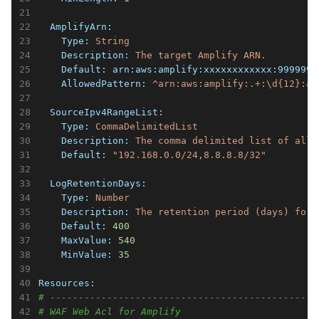
  AmplifyArn:
    Type:
String
    Description:
The
target
Amplify
ARN.
    Default:
arn:aws:amplify:xxxxxxxxxxxx:9999999
    AllowedPattern:
^arn:aws:amplify:.+:\d{12}:ap
  SourceIpv4RangeList:
    Type:
CommaDelimitedList
    Description:
The
comma
delimited
list
of
allo
    Default:
"192.168.0.0/24,8.8.8.8/32"
  LogRetentionDays:
    Type:
Number
    Description:
The
retention
period
(days)
for
    Default:
400
    MaxValue:
540
    MinValue:
35
Resources:
# -----------------------------------------------
# WAF Web Acl for Amplify