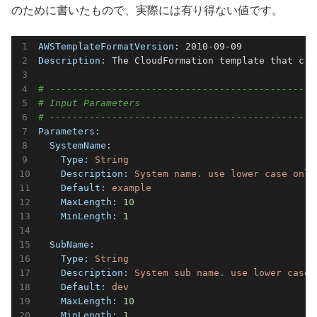
のために書いたもので、実際には有り得ない値です。
AWSTemplateFormatVersion
Description
: The CloudFormation template that cre
# -----------------------------------------------
# Input Parameters
# -----------------------------------------------
Parameters:
  SystemName:
    Type:
String
    Description:
System
name.
use
lower
case
only
    Default:
example
    MaxLength:
10
    MinLength:
1
  SubName:
    Type:
String
    Description:
System
sub
name.
use
lower
case
    Default:
dev
    MaxLength:
10
    MinLength:
1