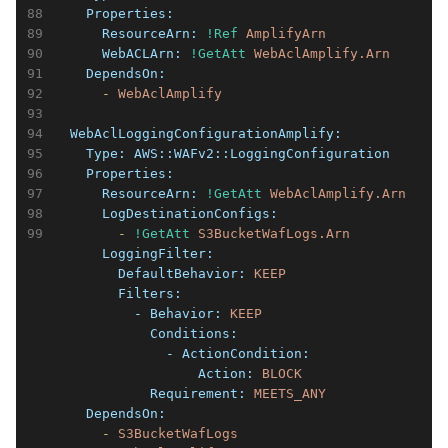
    Properties:
      ResourceArn:
!Ref
AmplifyArn
      WebACLArn:
!GetAtt
WebAclAmplify.Arn
    DependsOn:
      -
WebAclAmplify
  WebAclLoggingConfigurationAmplify:
    Type:
AWS::WAFv2::LoggingConfiguration
    Properties:
      ResourceArn:
!GetAtt
WebAclAmplify.Arn
      LogDestinationConfigs:
        -
!GetAtt
S3BucketWafLogs.Arn
      LoggingFilter:
        DefaultBehavior:
KEEP
        Filters:
          - Behavior:
KEEP
            Conditions:
              - ActionCondition:
                  Action:
BLOCK
            Requirement:
MEETS_ANY
    DependsOn:
      -
S3BucketWafLogs