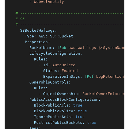
      -
WebAclAmplify
# -----------------------------------------------
# S3
# -----------------------------------------------
  S3BucketWafLogs:
    Type:
AWS::S3::Bucket
    Properties:
      BucketName:
!Sub
aws-waf-logs-${SystemName}
      LifecycleConfiguration:
        Rules:
          - Id:
AutoDelete
            Status:
Enabled
            ExpirationInDays:
!Ref
LogRetentionDa
      OwnershipControls:
        Rules:
          - ObjectOwnership:
BucketOwnerEnforced
      PublicAccessBlockConfiguration:
        BlockPublicAcls:
true
        BlockPublicPolicy:
true
        IgnorePublicAcls:
true
        RestrictPublicBuckets:
true
      Tags: