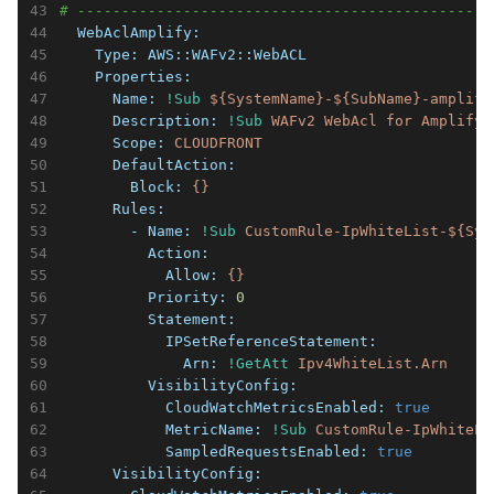
# -----------------------------------------------
  WebAclAmplify:
    Type:
AWS::WAFv2::WebACL
    Properties:
      Name:
!Sub
${SystemName}-${SubName}-amplify
      Description:
!Sub
WAFv2
WebAcl
for
Amplify
      Scope:
CLOUDFRONT
      DefaultAction:
        Block:
{}
      Rules:
        - Name:
!Sub
CustomRule-IpWhiteList-${Sys
          Action:
            Allow:
{}
          Priority:
0
          Statement:
            IPSetReferenceStatement:
              Arn:
!GetAtt
Ipv4WhiteList.Arn
          VisibilityConfig:
            CloudWatchMetricsEnabled:
true
            MetricName:
!Sub
CustomRule-IpWhiteLi
            SampledRequestsEnabled:
true
      VisibilityConfig: