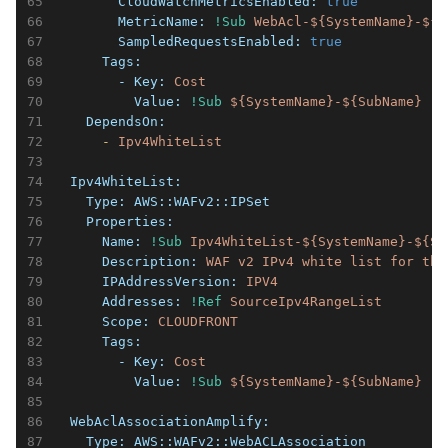
        CloudWatchMetricsEnabled:
true
        MetricName:
!Sub
WebAcl-${SystemName}-${S
        SampledRequestsEnabled:
true
      Tags:
        - Key:
Cost
          Value:
!Sub
${SystemName}-${SubName}
    DependsOn:
      -
Ipv4WhiteList
  Ipv4WhiteList:
    Type:
AWS::WAFv2::IPSet
    Properties:
      Name:
!Sub
Ipv4WhiteList-${SystemName}-${Su
      Description:
WAF
v2
IPv4
white
list
for
the
      IPAddressVersion:
IPV4
      Addresses:
!Ref
SourceIpv4RangeList
      Scope:
CLOUDFRONT
      Tags:
        - Key:
Cost
          Value:
!Sub
${SystemName}-${SubName}
  WebAclAssociationAmplify:
    Type:
AWS::WAFv2::WebACLAssociation