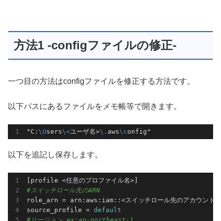
方法1 -configファイルの修正-
一つ目の方法はconfigファイルを修正する方法です。
以下パスにあるファイルをメモ帳等で開きます。
"C:
\U
sers
\<
ユーザ名>
\.
aws
\c
onfig"
以下を追記し保存します。
#スイッチロール先のARN
role_arn = arn:aws:iam::<スイッチロール先のアカウントID
source_profile =
#リージョン ex:ap-northeast-1