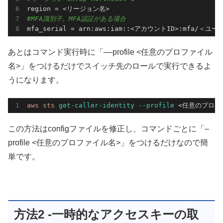
#MFA識別子。MFA認証がある場合
mfa_serial = arn:aws:iam::<アカウントID>:mfa/＜ユ
あとはコマンド実行時に「––profile <任意のプロファイル
名>」をつけるだけでスイッチ先のロールで実行できるよ
うになります。
aws 
sts 
get-caller-identity
--profile
 <任意のプロフ
この方法はconfigファイルを修正し、コマンドごとに「–
profile <任意のプロファイル名>」をつけるだけなので簡
単です。
方法2 -一時的なアクセスキーの取