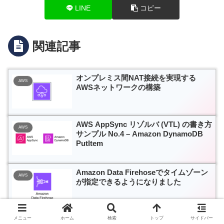
LINE
コピー
関連記事
オンプレミス間NAT接続を実現する
AWS
AWSネットワークの構築
AWS AppSync リゾルバ (VTL) の書き方
AWS
サンプル No.4 – Amazon DynamoDB
PutItem
Amazon Data Firehoseでタイムゾーン
AWS
が指定できるようになりました
Windows PC で Microsoft Office ファ
メニュー
ホーム
検索
トップ
サイドバー
Dropbox