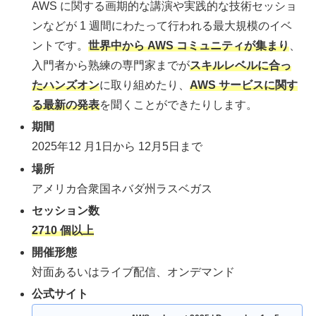
AWS に関する画期的な講演や実践的な技術セッショ
ンなどが 1 週間にわたって行われる最大規模のイベ
ントです。
世界中から AWS コミュニティが集まり
、
入門者から熟練の専門家までが
スキルレベルに合っ
たハンズオン
に取り組めたり、
AWS サービスに関す
る最新の発表
を聞くことができたりします。
期間
2025年12 月1日から 12月5日まで
場所
アメリカ合衆国ネバダ州ラスベガス
セッション数
2710 個以上
開催形態
対面あるいはライブ配信、オンデマンド
公式サイト