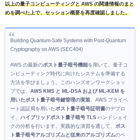
以上の量子コンピューティングと AWS の関連情報のまと
めを調べた上で、セッション概要を再度確認しました。
Building Quantum-Safe Systems with Post-Quantum
Cryptography on AWS (SEC404)
AWS の最新の
ポスト量子暗号機能
を用いて、量子コ
ンピューティング時代に向けたシステムを準備する
方法を学びましょう。このハンズオンワークショッ
プでは、
AWS KMS と ML-DSA および ML-KEM を
用いたポスト量子暗号鍵管理の実装
、AWS プライベ
ート認証局を用いた
ポスト量子暗号証明書
のデプロ
イ、
ハイブリッドポスト量子暗号 TLS
ハンドシェイ
クの分析を行います。実践的な演習を通して、
ポス
ト量子暗号アルゴリズムと従来のアルゴリズム
のベ