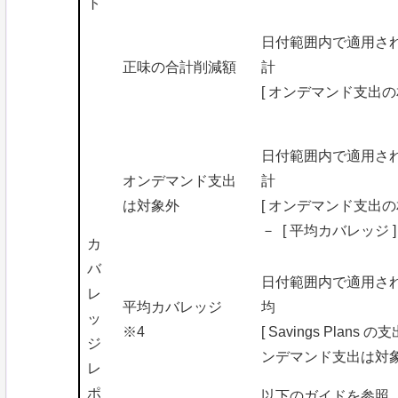
ト
日付範囲内で適用された全
正味の合計削減額
計
[ オンデマンド支出の相当額 
日付範囲内で適用された全
オンデマンド支出
計
は対象外
[ オンデマンド支出の相当
－ [ 平均カバレッジ ]
カ
バ
日付範囲内で適用された全
レ
平均カバレッジ
均
ッ
※4
[ Savings Plans の支出
ジ
ンデマンド支出は対象
レ
ポ
以下のガイドを参照