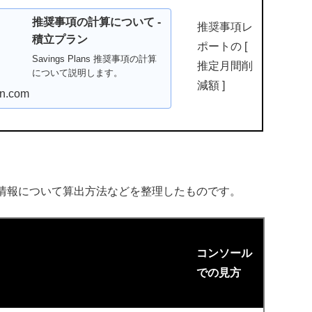
推奨事項の計算について -
推奨事項レ
積立プラン
ポートの [
Savings Plans 推奨事項の計算
推定月間削
について説明します。
減額 ]
n.com
る情報について算出方法などを整理したものです。
コンソール
での見方