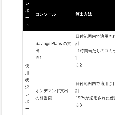
レ
ポ
コンソール
算出方法
ー
ト
日付範囲内で適用された全
Savings Plans の支
計
出
[ 1時間当たりのコミット
※1
]
※2
使
用
状
日付範囲内で適用された全
況
オンデマンド支出
計
レ
の相当額
[ SPsが適用された使用
ポ
※3
ー