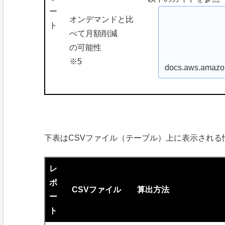
ー
オンデマンドと比
ト
べて月額削減
の可能性
※5
docs.aws.amazo
下表はCSVファイル（テーブル）上に表示され
レ
ポ
CSVファイル
算出方法
ー
ト