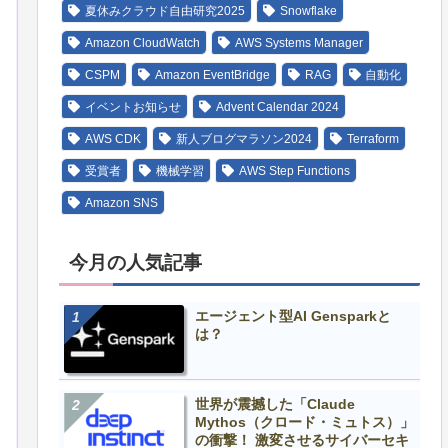
夏休みクラウド自由研究2025
Snowflake
Amazon CloudWatch
AWS Systems Manager
CSPM
Amazon EventBridge
RAG
自動化
イベントお知らせ
Advent Calendar 2024
AWS CDK
新人ブログマラソン2024
Terraform
受賞者
機械学習
AWS Step Functions
Amazon SNS
今月の人気記事
エージェント型AI Gensparkと
は？
世界が震撼した「Claude
Mythos（クロード・ミュトス）」
の衝撃！ 激変させるサイバーセキ