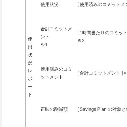
使用状況
[ 使用済みのコミットメント
合計コミットメ
[ 1時間当たりのコミット金額
ント
使
※2
※1
用
状
況
使用済みのコミ
レ
[ 合計コミットメント ] × 
ットメント
ポ
ー
ト
正味の削減額
[ Savings Plan の