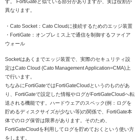
す。 FortiGateと似ている部分がありますが、実は役割が
異なります。
・Cato Socket：Cato Cloudに接続するためのエッジ装置
・FortiGate：オンプレミス上で通信を制御するファイア
ウォール
Socketはあくまでエッジ装置で、実際のセキュリティ設
定はCato Cloud (Cato Management Application=CMA)上
で行います。
ちなみにFortiGateではFortiGateCloudというのものがあ
り、FortiGateで設定した情報やログがFortiGateCloudへ転
送される機能です。
ハードウェアのスペック(例：ログを
貯めるディスクサイズが少ない等)の関係で、FortiGate本
体でのログ保管は限界があります。そのため、
FortiGateCloudを利用してログを貯めておくという使い方
をします。