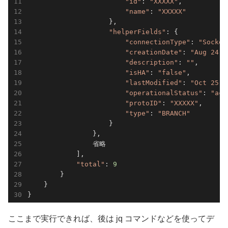
"id"
: 
"XXXXX"
,

"name"
: 
"XXXXX"
                    },

"helperFields"
: {

"connectionType"
: 
"Socket
"creationDate"
: 
"Aug 24, 
"description"
: 
""
,

"isHA"
: 
"false"
,

"lastModified"
: 
"Oct 25 2
"operationalStatus"
: 
"act
"protoID"
: 
"XXXXX"
,

"type"
: 
"BRANCH"
                    }

                },

                省略

            ],

"total"
: 
9
        }

    }

}
ここまで実行できれば、後は jq コマンドなどを使ってデ