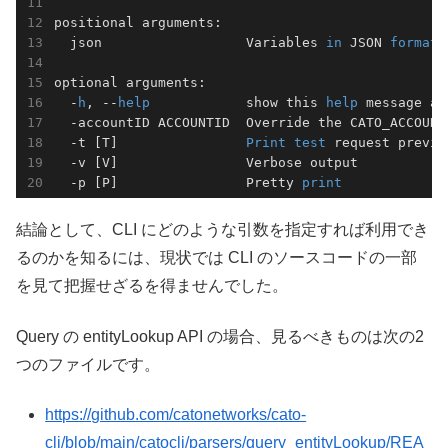
positional arguments:

  json                  Variables 
in
 JSON 
format
.

optional arguments:

  -
h
, --
help
            show this 
help
 message an
  -accountID ACCOUNTID  Override the CATO_ACCOUNT
  -t [T]                
Print
test
 request previe
  -v [V]                Verbose output

  -p [P]                Pretty 
print
結論として、CLI にどのような引数を指定すれば利用でき
るのかを知るには、現状では CLI のソースコードの一部
を見て把握せざるを得ませんでした。
Query の entityLookup API の場合、見るべきものは次の2
つのファイルです。
https://github.com/catonetworks/cato-
cli/blob/main/catocli/parsers/query_entityLookup/REA