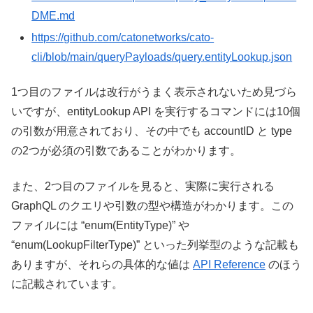
DME.md
https://github.com/catonetworks/cato-
cli/blob/main/queryPayloads/query.entityLookup.json
1つ目のファイルは改行がうまく表示されないため見づら
いですが、entityLookup API を実行するコマンドには10個
の引数が用意されており、その中でも accountID と type
の2つが必須の引数であることがわかります。
また、2つ目のファイルを見ると、実際に実行される
GraphQL のクエリや引数の型や構造がわかります。この
ファイルには “enum(EntityType)” や
“enum(LookupFilterType)” といった列挙型のような記載も
ありますが、それらの具体的な値は
API Reference
のほう
に記載されています。