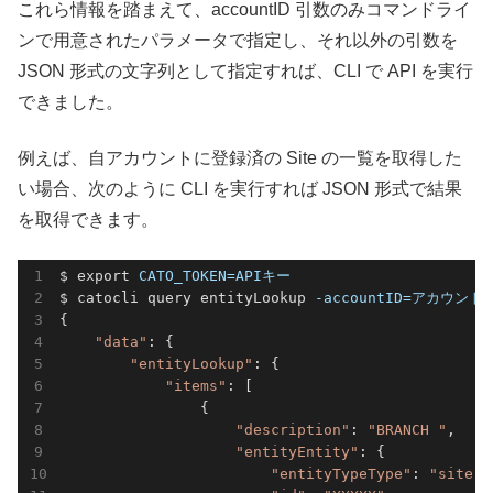
これら情報を踏まえて、accountID 引数のみコマンドライ
ンで用意されたパラメータで指定し、それ以外の引数を
JSON 形式の文字列として指定すれば、CLI で API を実行
できました。
例えば、自アカウントに登録済の Site の一覧を取得した
い場合、次のように CLI を実行すれば JSON 形式で結果
を取得できます。
$ export 
CATO_TOKEN=APIキー
$ catocli query entityLookup 
-accountID=アカウントI
{

"data"
: {

"entityLookup"
: {

"items"
: [

                {

"description"
: 
"BRANCH "
,

"entityEntity"
: {

"entityTypeType"
: 
"site"
,
