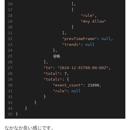
                        ],

                        [

"rule"
,

"Any Allow"
                        ]

                    ],

"prevTimeFrame"
: 
null
,

"trends"
: 
null
                },

                省略

            ],

"to"
: 
"2024-12-01T00:00:00Z"
,

"total"
: 7,

"totals"
: {

"event_count"
: 21090,

"rule"
: 
null
            }

        }

    }

}
なかなか良い感じです。