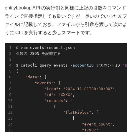
entityLookup API の実行例と同様に上記の引数をコマンド
ラインで直接指定しても良いですが、長いのでいったんフ
ァイルに記載しておき、ファイルから引数を渡して次のよ
うに CLI を実行すると少しスマートです。
$ vim events-request.json

引数の JSON を記載する

$ catocli query events 
-accountID
=アカウントID 
"
$(c
{

"data"
: {

"events"
: {

"from"
: 
"2024-11-01T00:00:00Z"
,

"id"
: 
"XXXX"
,

"records"
: [

                {

"flatFields"
: [

                        [

"event_count"
,

"17987"