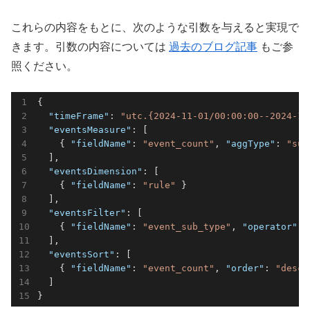
これらの内容をもとに、次のような引数を与えると実現で
きます。引数の内容については
過去のブログ記事
もご参
照ください。
{

"timeFrame"
: 
"utc.{2024-11-01/00:00:00--2024-12
"eventsMeasure"
: [

    { 
"fieldName"
: 
"event_count"
, 
"aggType"
: 
"sum
  ],

"eventsDimension"
: [

    { 
"fieldName"
: 
"rule"
 }

  ],

"eventsFilter"
: [

    { 
"fieldName"
: 
"event_sub_type"
, 
"operator"
: 
  ],

"eventsSort"
: [

    { 
"fieldName"
: 
"event_count"
, 
"order"
: 
"desc"
  ]

}