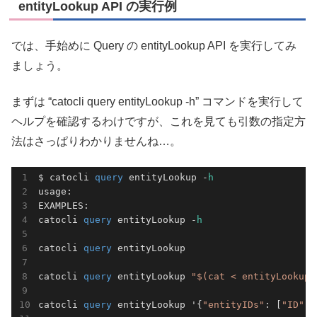
entityLookup API の実行例
では、手始めに Query の entityLookup API を実行してみ
ましょう。
まずは “catocli query entityLookup -h” コマンドを実行して
ヘルプを確認するわけですが、これを見ても引数の指定方
法はさっぱりわかりませんね…。
$ catocli 
query
 entityLookup -
h
usage:

EXAMPLES:

catocli 
query
 entityLookup -
h
catocli 
query
 entityLookup 

catocli 
query
 entityLookup 
"$(cat < entityLookup.
catocli 
query
 entityLookup '{
"entityIDs"
: [
"ID"
],