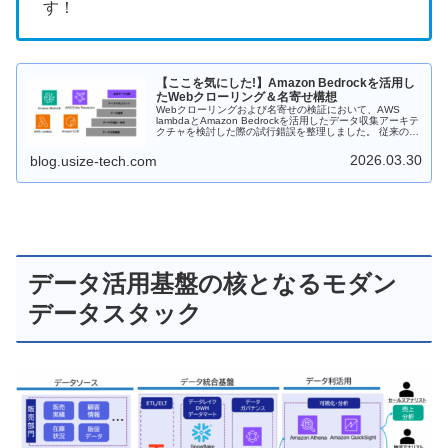
す！
【ここを気にした!】Amazon Bedrockを活用し
たWebクローリング＆名寄せ構想
Webクローリングおよび名寄せの検証において、AWS
lambdaとAmazon Bedrockを活用したデータ収集アーキテ
クチャを検討した際の試行錯誤を整理しました。 従来のル
ールベースのクローリングと比較し、生成AIを用いた柔軟
な情報抽出を取り入れることで、サイト構造の差異に耐え
2026.03.30
blog.usize-tech.com
るデータ収集方式をどのように実現したか、また収集デー
タと既存マスタを突合する名寄せの課題についても紹介し
ます。
データ活用基盤の核となるモダン
データスタック