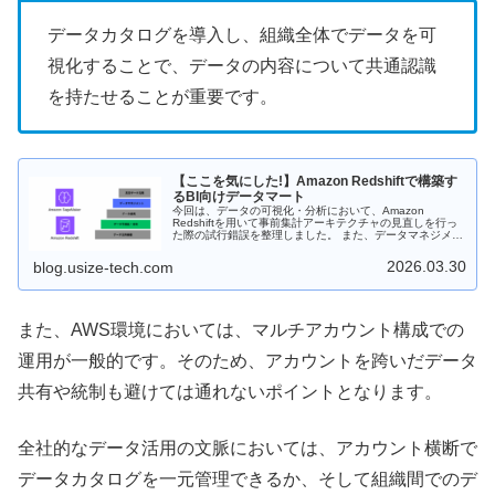
データカタログを導入し、組織全体でデータを可
視化することで、データの内容について共通認識
を持たせることが重要です。
【ここを気にした!】Amazon Redshiftで構築す
るBI向けデータマート
今回は、データの可視化・分析において、Amazon
Redshiftを用いて事前集計アーキテクチャの見直しを行っ
た際の試行錯誤を整理しました。 また、データマネジメン
トの観点で、Amazon Sagemaker (Amazon Datazone) を
用いて改善できるポイントについてもご紹介します。
2026.03.30
blog.usize-tech.com
また、AWS環境においては、マルチアカウント構成での
運用が一般的です。そのため、アカウントを跨いだデータ
共有や統制も避けては通れないポイントとなります。
全社的なデータ活用の文脈においては、アカウント横断で
データカタログを一元管理できるか、そして組織間でのデ