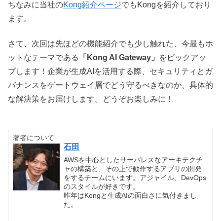
ちなみに当社の
Kong紹介ページ
でもKongを紹介しており
ます。
さて、次回は先ほどの機能紹介でも少し触れた、今最もホ
ットなテーマである
「Kong AI Gateway」
をピックアッ
プします！企業が生成AIを活用する際、セキュリティとガ
バナンスをゲートウェイ層でどう守るべきなのか、具体的
な解決策をお届けします。どうぞお楽しみに！
著者について
石田
AWSを中心としたサーバレスなアーキテクチ
ャの構築と、その上で動作するアプリの開発
をするチームにいます。アジャイル、DevOps
のスタイルが好きです。
昨年はKongと生成AIの面白さに気付きまし
た。