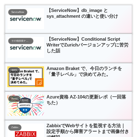
【ServiceNow】db_image と
ServiceNow
sys_attachment の違いと使い分け
【ServiceNow】Conditional Script
その他技術ナレッジ
WriterでZurichバージョンアップに苦労
した話
Amazon Braket で、今日のランチを
AWS
「量子レベル」で決めてみた。
Azure資格 AZ-104の更新レポ（一回落
Azure
ちた）
ZabbixでWebサイトを監視する方法｜
Zabbix
設定手順から障害アラートまで画像付き