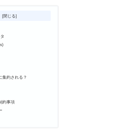
次
ータ
s)
に集約される？
制約事項
ー