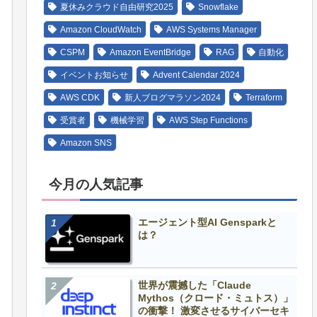
夏休みクラウド自由研究2025
Snowflake
Amazon CloudWatch
AWS Systems Manager
CSPM
Amazon EventBridge
RAG
自動化
イベントお知らせ
Advent Calendar 2024
AWS CDK
新人ブログマラソン2024
Terraform
受賞者
機械学習
AWS Step Functions
Amazon SNS
今月の人気記事
エージェント型AI Gensparkと
は？
世界が震撼した「Claude
Mythos（クロード・ミュトス）」
の衝撃！ 激変させるサイバーセキ