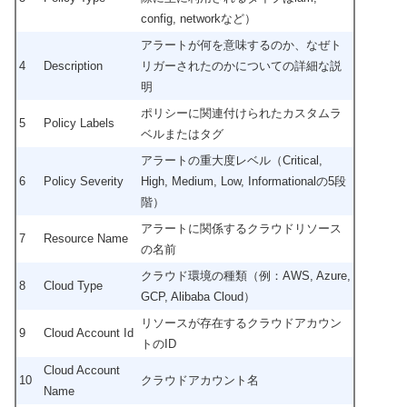
config, networkなど）
アラートが何を意味するのか、なぜト
4
Description
リガーされたのかについての詳細な説
明
ポリシーに関連付けられたカスタムラ
5
Policy Labels
ベルまたはタグ
アラートの重大度レベル（Critical,
6
Policy Severity
High, Medium, Low, Informationalの5段
階）
アラートに関係するクラウドリソース
7
Resource Name
の名前
クラウド環境の種類（例：AWS, Azure,
8
Cloud Type
GCP, Alibaba Cloud）
リソースが存在するクラウドアカウン
9
Cloud Account Id
トのID
Cloud Account
10
クラウドアカウント名
Name