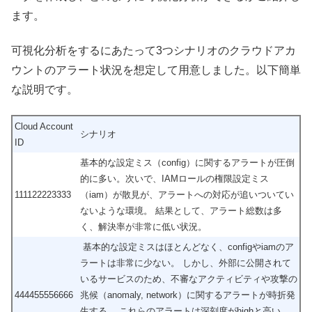
ます。
可視化分析をするにあたって3つシナリオのクラウドアカ
ウントのアラート状況を想定して用意しました。以下簡単
な説明です。
Cloud Account
シナリオ
ID
基本的な設定ミス（config）に関するアラートが圧倒
的に多い。次いで、IAMロールの権限設定ミス
111122223333
（iam）が散見が、アラートへの対応が追いついてい
ないような環境。 結果として、アラート総数は多
く、解決率が非常に低い状況。
基本的な設定ミスはほとんどなく、configやiamのア
ラートは非常に少ない。 しかし、外部に公開されて
いるサービスのため、不審なアクティビティや攻撃の
444455556666
兆候（anomaly, network）に関するアラートが時折発
生する。 これらのアラートは深刻度がhighと高い