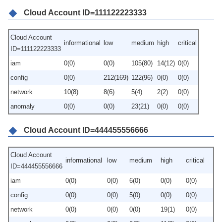
Cloud Account ID=111122223333
Cloud Account
informational
low
medium
high
critical
ID=111122223333
iam
0(0)
0(0)
105(80)
14(12)
0(0)
config
0(0)
212(169)
122(96)
0(0)
0(0)
network
10(8)
8(6)
5(4)
2(2)
0(0)
anomaly
0(0)
0(0)
23(21)
0(0)
0(0)
Cloud Account ID=444455556666
Cloud Account
informational
low
medium
high
critical
ID=444455556666
iam
0(0)
0(0)
6(0)
0(0)
0(0)
config
0(0)
0(0)
5(0)
0(0)
0(0)
network
0(0)
0(0)
0(0)
19(1)
0(0)