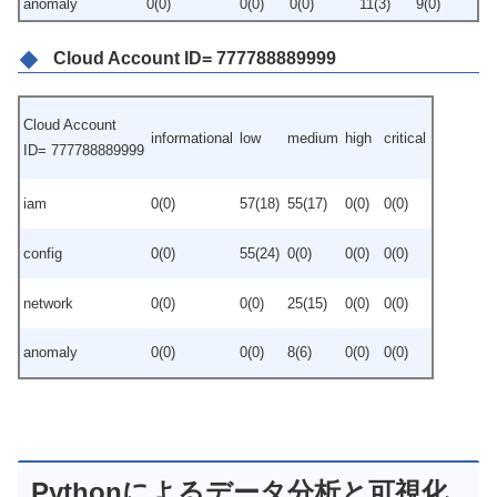
anomaly
0(0)
0(0)
0(0)
11(3)
9(0)
Cloud Account ID= 777788889999
Cloud Account
informational
low
medium
high
critical
ID= 777788889999
iam
0(0)
57(18)
55(17)
0(0)
0(0)
config
0(0)
55(24)
0(0)
0(0)
0(0)
network
0(0)
0(0)
25(15)
0(0)
0(0)
anomaly
0(0)
0(0)
8(6)
0(0)
0(0)
Pythonによるデータ分析と可視化