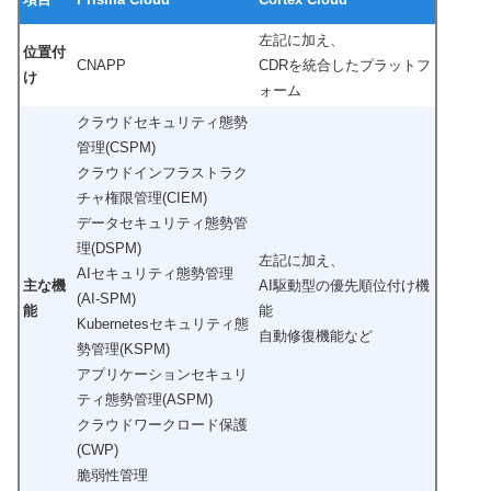
左記に加え、
位置付
CNAPP
CDRを統合したプラットフ
け
ォーム
クラウドセキュリティ態勢
管理(CSPM)
クラウドインフラストラク
チャ権限管理(CIEM)
データセキュリティ態勢管
理(DSPM)
左記に加え、
AIセキュリティ態勢管理
主な機
AI駆動型の優先順位付け機
(AI-SPM)
能
能
Kubernetesセキュリティ態
自動修復機能など
勢管理(KSPM)
アプリケーションセキュリ
ティ態勢管理(ASPM)
クラウドワークロード保護
(CWP)
脆弱性管理