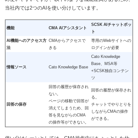
当社内では2つのAIを使い分けしています。
SCSK AIチャットボッ
機能
CMA AIアシスタント
ト
AI機能へのアクセス方
CMAからアクセスで
専用のWebサイトへの
法
きる
ログインが必要
Cato Knowledge
Base、MSA等
情報ソース
Cato Knowledge Base
+SCSK独自コンテン
ツ
回答の履歴が保存され
回答の履歴が保存され
ない。
る。
ページの移動で回答が
回答の保存
チャットでやりとりを
消えてしまうため、回
しながらCMAの操作
答を見ながらのCMA
ができる。
の操作等ができない。