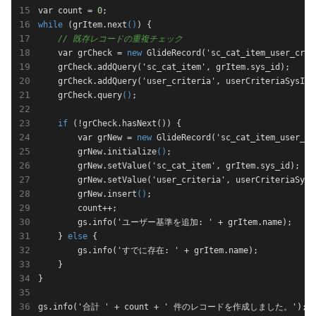
var count = 
0
;
while
 (grItem.next
()
) {
// 既存レコードの重複チェック
    var grCheck = 
new
GlideRecord('
sc_cat_item_user_crit
    grCheck.add
Query('
sc_cat_item
', 
grItem
.
sys_id
)
;
    grCheck.add
Query('
user_criteria
', 
userCriteriaSysId
)
    grCheck.query
()
if
 (!grCheck.has
Next()
) {
        var grNew = 
new
GlideRecord('
sc_cat_item_user_cr
        grNew.initialize
()
;
        grNew.set
Value('
sc_cat_item
', 
grItem
.
sys_id
)
;
        grNew.set
Value('
user_criteria
', 
userCriteriaSysI
        grNew.insert
()
;
        count++;
        gs.info('ユーザー基準を追加: ' + grItem.name);
    } 
else
 {
        gs.info('すでに存在: ' + grItem.name);
    }
}
gs.info('合計 ' + count + ' 件のレコードを作成しました。');