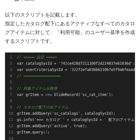
以下のスクリプトを記載します。
指定したカタログ配下にあるアクティブなすべてのカタロ
グアイテムに対して、「利用可能」のユーザー基準を作成
するスクリプトです。
// ===== 設定 =====
var catalogSysId = '
742
ce428d7211100f2d224837e61036d'; 
var userCriteriaSysId = '
322
f2efa83bb6210b7e5f9a6feaad35
// =================
// 対象アイテムを取得
var grItem = 
new
GlideRecord('
sc_cat_item
')
// カタログ配下の全アイテム
grItem.add
Query('
sc_catalogs
', 
catalogSysId
)
;
gs.info('=== カタログ ' + catalogSysId + ' 配下のアイテムす
grItem.add
Query('
active
', 
true
)
;
grItem.query
()