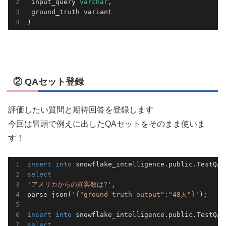
 input_query 
varchar
,

 ground_truth variant

)
② QAセット登録
評価したい質問と期待回答を登録します
今回は冒頭で例えに出したQAセットをそのまま使いま
す！
insert
into
select
'アメリカからの顧客数は?'
,

parse_json(
'{"ground_truth_output":"48人"}'
);

insert
into
select