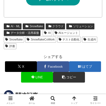
AI・ML
Snowflake
クラウド
ソリューション
データ分析・活用基盤
AI
AIエージェント
Snowflake
SnowflakeCoWork
テスト自動化
生成AI
評価
シェアする
X
Facebook
はてブ
LINE
コピー
関連記事
メニュー
ホーム
検索
トップ
サイドバー